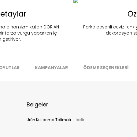
nd in Store
etaylar
Öz
Dorian
ına dinamizm katan DORIAN
Parke desenli ceviz renk y
Stok Uyarı
Select an option.
SUBMIT
bir tarza vurgu yaparken iç
dekorasyon st
getiriyor.
stoklarımıza geldiğinde
posta adresinizden sizleri bilgilend
k moves super-fast. This look-up is an indication of where stock
t be available but we can't guarantee it'll be there for long.
Kapat
OYUTLAR
KAMPANYALAR
ÖDEME SEÇENEKLERİ
Belgeler
Ürün Kullanma Talimatı :
İndir