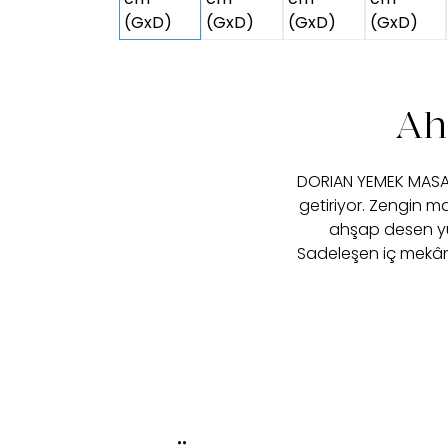
Ah
DORIAN YEMEK MASASI
getiriyor. Zengin 
ahşap desen yü
Sadeleşen iç mekân