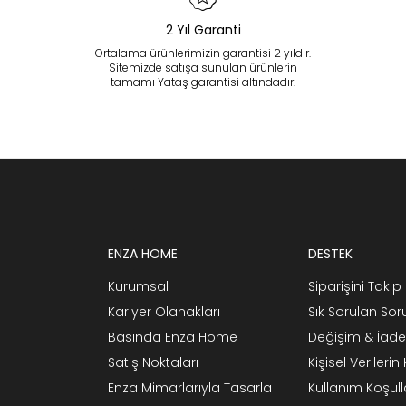
2 Yıl Garanti
Ortalama ürünlerimizin garantisi 2 yıldır.
Sitemizde satışa sunulan ürünlerin
tamamı Yataş garantisi altındadır.
ENZA HOME
DESTEK
Kurumsal
Siparişini Takip 
Kariyer Olanakları
Sık Sorulan Sor
Basında Enza Home
Değişim & İade
Satış Noktaları
Kişisel Verileri
Enza Mimarlarıyla Tasarla
Kullanım Koşull