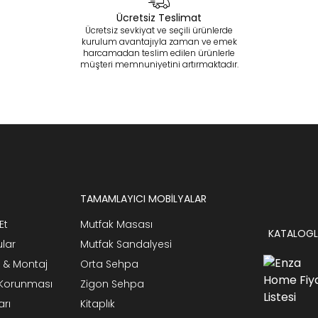
Ücretsiz Teslimat
Ücretsiz sevkiyat ve seçili ürünlerde
kurulum avantajıyla zaman ve emek
harcamadan teslim edilen ürünlerle
müşteri memnuniyetini artırmaktadır.
TAMAMLAYICI MOBİLYALAR
Et
Mutfak Masası
KATALOGL
ular
Mutfak Sandalyesi
 & Montaj
Orta Sehpa
n Korunması
Zigon Sehpa
arı
Kitaplık