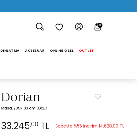
0
YDINLATMA
AKSESUAR
ONLINE ÖZEL
OUTLET
Dorian
Masa, 205x103 cm (GxD)
33.245
TL
,00
Sepette %55 İndirim
14.628,00 TL