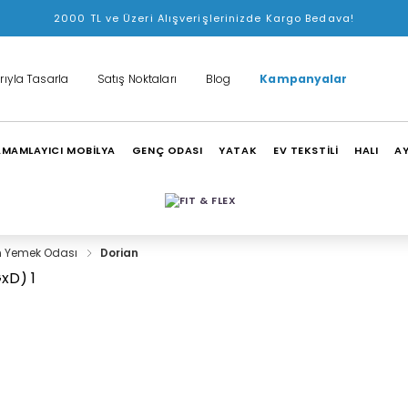
2000 TL ve Üzeri Alışverişlerinizde Kargo Bedava!
rıyla Tasarla
Satış Noktaları
Blog
Kampanyalar
MAMLAYICI MOBİLYA
GENÇ ODASI
YATAK
EV TEKSTİLİ
HALI
A
n Yemek Odası
Dorian