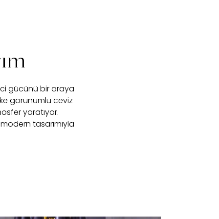
rım
ici gücünü bir araya
rke görünümlü ceviz
sfer yaratıyor.
 modern tasarımıyla