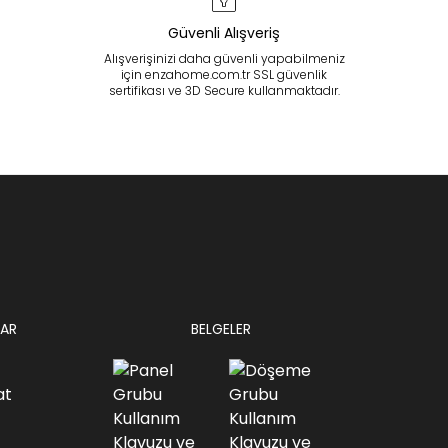
Güvenli Alışveriş
Alışverişinizi daha güvenli yapabilmeniz
için enzahome.com.tr SSL güvenlik
sertifikası ve 3D Secure kullanmaktadır.
AR
BELGELER