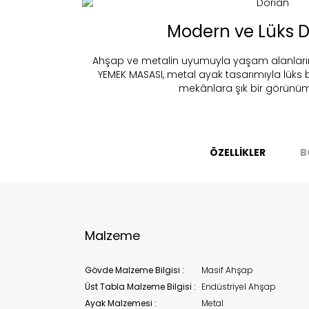
Fi
Modern ve Lüks D
Ahşap ve metalin uyumuyla yaşam alanlar
YEMEK MASASI, metal ayak tasarımıyla lüks 
mekânlara şık bir görünüm 
Bu ürün 
Stoc
migh
ÖZELLİKLER
B
Malzeme
Gövde Malzeme Bilgisi :
Masif Ahşap
Üst Tabla Malzeme Bilgisi :
Endüstriyel Ahşap
Ayak Malzemesi :
Metal