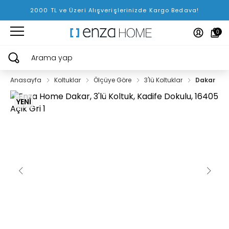
2000 TL ve Üzeri Alışverişlerinizde Kargo Bedava!
0
Arama yap
Anasayfa
Koltuklar
Ölçüye Göre
3'lü Koltuklar
Dakar
YENİ