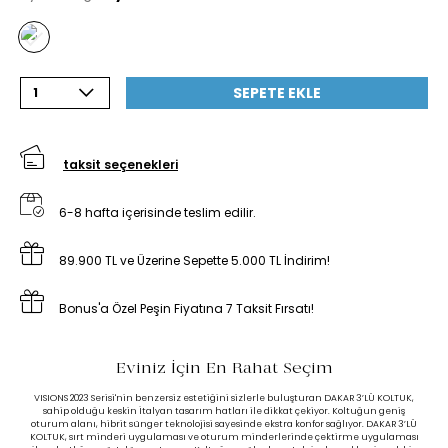
SEPETE EKLE
1
taksit seçenekleri
6-8 hafta içerisinde teslim edilir.
89.900 TL ve Üzerine Sepette 5.000 TL İndirim!
Bonus'a Özel Peşin Fiyatına 7 Taksit Fırsatı!
Eviniz İçin En Rahat Seçim
VISIONS 2023 Serisi'nin benzersiz estetiğini sizlerle buluşturan DAKAR 3’LÜ KOLTUK,
sahip olduğu keskin İtalyan tasarım hatları ile dikkat çekiyor. Koltuğun geniş
oturum alanı, hibrit sünger teknolojisi sayesinde ekstra konfor sağlıyor. DAKAR 3’LÜ
KOLTUK, sırt minderi uygulaması ve oturum minderlerinde çektirme uygulaması