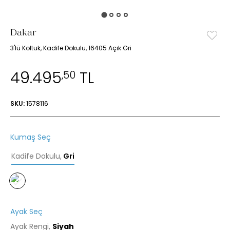
Dakar
3'lü Koltuk, Kadife Dokulu, 16405 Açık Gri
49.495
TL
,50
SKU:
1578116
Kumaş Seç
Kadife Dokulu
,
Gri
Ayak Seç
Ayak Rengi,
Siyah