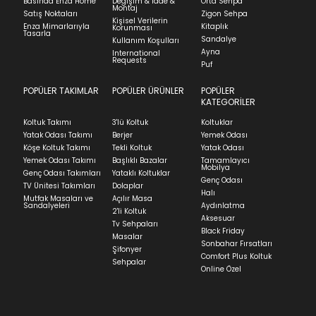
Basında Enza Home
Değişim & İade &
Orta Sehpa
Montaj
burayı
İadenizin kabul edilmesi için, ürünün hasar
inceleyebilirsiniz.
Satış Noktaları
Zigon Sehpa
Kişisel Verilerin
görmemiş, kurulumunun yapılmamış ve
Enza Mimarlarıyla
Kitaplık
Korunması
Tasarla
kullanılmamış olması gerekmektedir.
Sandalye
Kullanım Koşulları
Ayna
International
İade ve Değişim
Requests
Sorularınız için
bölümünü ziyaret ediniz.
Puf
POPÜLER TAKIMLAR
POPÜLER ÜRÜNLER
POPÜLER
Teslimat
KATEGORİLER
Ev tekstili siparişlerinizin kargoya verilme süresi
Koltuk Takımı
3'lü Koltuk
Koltuklar
ortalama 5-24 iş günüdür.
Yatak Odası Takımı
Berjer
Yemek Odası
Köşe Koltuk Takımı
Tekli Koltuk
Yatak Odası
Yatak siparişlerinizin teslim süresi yaşadığınız şehre
Yemek Odası Takımı
Başlıklı Bazalar
Tamamlayıcı
ve ürünün stok durumuna göre ortalama 5-24 iş
Mobilya
Genç Odası Takımları
Yataklı Koltuklar
günüdür.
Genç Odası
TV Ünitesi Takımları
Dolaplar
Halı
Mutfak Masaları ve
Açılır Masa
Panel ve Döşeme grubu ürün siparişlerinizin teslim
Sandalyeleri
Aydınlatma
2'li Koltuk
süresi yaşadığınız şehre ve ürünün stok durumuna
Aksesuar
Tv Sehpaları
göre ortalama 30-45 iş günüdür.
Black Friday
Masalar
Sonbahar Fırsatları
Siparişlerim bölümünden sürecinizi takip edebilirsiniz.
Şifonyer
Comfort Plus Koltuk
Sehpalar
Sıkça Sorulan Sorular
Online Özel
Sorularınız için
bölümünü ziyaret
ediniz.