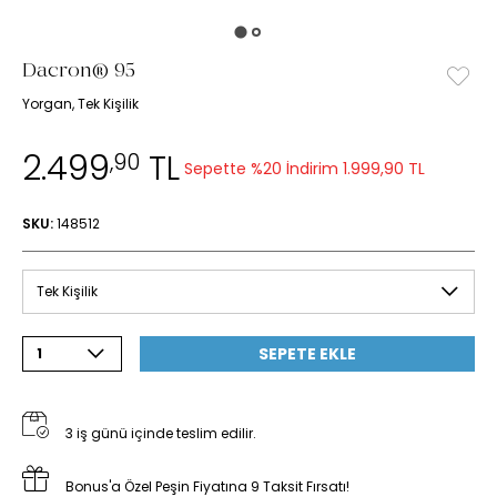
Dacron® 95
Yorgan, Tek Kişilik
2.499
TL
,90
Sepette %20 İndirim
1.999,90 TL
SKU:
148512
Tek Kişilik
SEPETE EKLE
1
3 iş günü içinde teslim edilir.
Bonus'a Özel Peşin Fiyatına 9 Taksit Fırsatı!