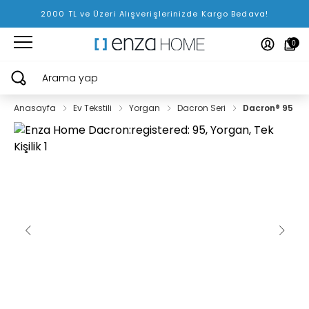
2000 TL ve Üzeri Alışverişlerinizde Kargo Bedava!
0
Arama yap
Anasayfa
Ev Tekstili
Yorgan
Dacron Seri
Dacron® 95