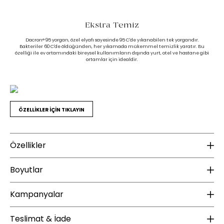
Ekstra Temiz
Dacron® 95 yorgan, özel elyafı sayesinde 95 C'de yıkanabilen tek yorgandır.
Bakteriler 60 C'de öldüğünden, her yıkamada mükemmel temizlik yaratır. Bu
özelliği ile ev ortamındaki bireysel kullanımların dışında yurt, otel ve hastane gibi
ortamlar için idealdir.
ÖZELLİKLER İÇİN TIKLAYIN
Özellikler
Ek Bilgiler
K
Boyutlar
Mevsim Özelliği :
Ilık - 4 Mevsim
Do
Kampanyalar
Yıkama Talimatı :
95 derecede yıkanması tavsiye edilir.
Do
Yükseklik (mm) :
15
Ağartma yapılmamalıdır.
Ku
Kurutma yapılmamalıdır.
Derinlik (mm) :
50
ÜCRETSİZ KARGO
Teslimat & İade
Ütülenmemelidir.
Ku