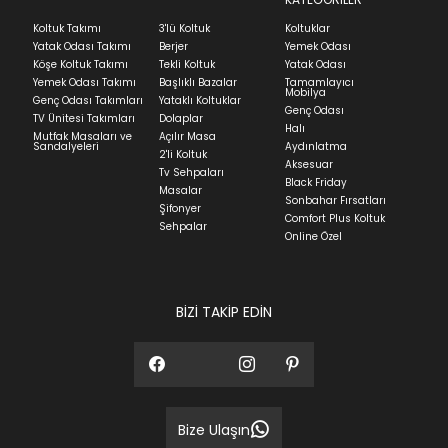
Ev tekstili siparişlerinizin kargoya verilme süresi
Koltuk Takımı
3'lü Koltuk
Koltuklar
ortalama 5-24 iş günüdür.
Yatak Odası Takımı
Berjer
Yemek Odası
Köşe Koltuk Takımı
Tekli Koltuk
Yatak Odası
Yatak siparişlerinizin teslim süresi yaşadığınız şehre
Yemek Odası Takımı
Başlıklı Bazalar
Tamamlayıcı
ve ürünün stok durumuna göre ortalama 5-24 iş
Mobilya
Genç Odası Takımları
Yataklı Koltuklar
günüdür.
Genç Odası
TV Ünitesi Takımları
Dolaplar
Halı
Mutfak Masaları ve
Açılır Masa
Panel ve Döşeme grubu ürün siparişlerinizin teslim
Sandalyeleri
Aydınlatma
2'li Koltuk
süresi yaşadığınız şehre ve ürünün stok durumuna
Aksesuar
Tv Sehpaları
göre ortalama 30-45 iş günüdür.
Black Friday
Masalar
Sonbahar Fırsatları
Siparişlerim bölümünden sürecinizi takip edebilirsiniz.
Şifonyer
Comfort Plus Koltuk
Sehpalar
Sıkça Sorulan Sorular
Online Özel
Sorularınız için
bölümünü ziyaret
ediniz.
BİZİ TAKİP EDİN
Bize Ulaşın