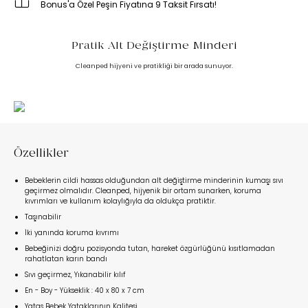
Bonus'a Özel Peşin Fiyatına 9 Taksit Fırsatı!
Pratik Alt Değiştirme Minderi
Cleanped hijyeni ve pratikliği bir arada sunuyor.
Özellikler
Bebeklerin cildi hassas olduğundan alt değiştirme minderinin kumaşı sıvı
geçirmez olmalıdır. Cleanped, hijyenik bir ortam sunarken, koruma
kıvrımları ve kullanım kolaylığıyla da oldukça pratiktir.
Taşınabilir
İki yanında koruma kıvrımı
Bebeğinizi doğru pozisyonda tutan, hareket özgürlüğünü kısıtlamadan
rahatlatan karın bandı
Sıvı geçirmez, Yıkanabilir kılıf
En - Boy - Yükseklik : 40 x 80 x 7 cm
Yataş Bebek Yataklarının Kalitesi