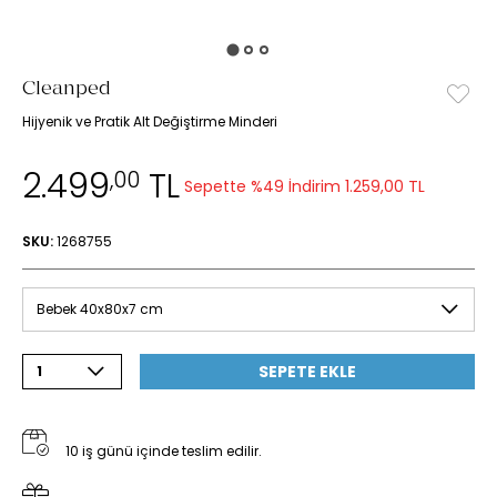
Cleanped
Hijyenik ve Pratik Alt Değiştirme Minderi
2.499
TL
,00
Sepette %49 İndirim
1.259,00 TL
SKU:
1268755
Bebek 40x80x7 cm
SEPETE EKLE
1
10 iş günü içinde teslim edilir.