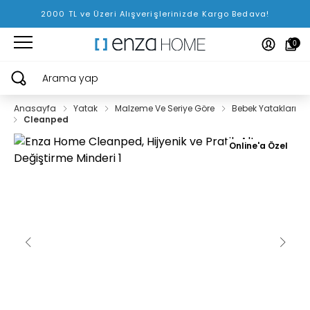
2000 TL ve Üzeri Alışverişlerinizde Kargo Bedava!
0
Arama yap
Anasayfa
Yatak
Malzeme Ve Seriye Göre
Bebek Yatakları
Cleanped
Online'a Özel