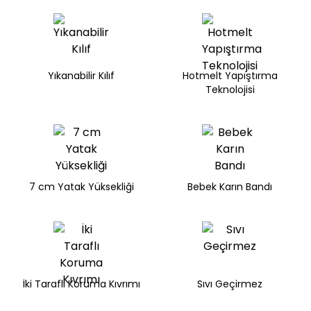
Yıkanabilir Kılıf
Hotmelt Yapıştırma
Teknolojisi
Find in Store
7 cm Yatak Yüksekliği
Bebek Karın Bandı
Cleanped
Stok Uyarı
Bu ürün stoklarımıza geldiğinde
posta
Select an option.
İki Taraflı Koruma Kıvrımı
Sıvı Geçirmez
adresinizden sizleri bilgilendireceğiz.
SUBMIT