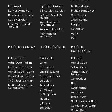
başlatabilirsiniz.
Kurumsal
Siparişini Takip Et
Mutfak Masası
Ürünü iade etmek için, orijinal kutusuyla ve
Kariyer Olanakları
Sık Sorulan Sorular
Mutfak Sandalyesi
faturasıyla birlikte göndermelisiniz.
Basında Enza Home
Değişim & İade &
Orta Sehpa
Montaj
İadenizin kabul edilmesi için, ürünün hasar
Satış Noktaları
Zigon Sehpa
Kişisel Verilerin
görmemiş, kurulumunun yapılmamış ve
Enza Mimarlarıyla
Kitaplık
Korunması
Tasarla
kullanılmamış olması gerekmektedir.
Sandalye
Kullanım Koşulları
Ayna
International
İade ve Değişim
Requests
Sorularınız için
bölümünü ziyaret ediniz.
Puf
POPÜLER TAKIMLAR
POPÜLER ÜRÜNLER
POPÜLER
Teslimat
KATEGORİLER
Ev tekstili siparişlerinizin kargoya verilme süresi
Koltuk Takımı
3'lü Koltuk
Koltuklar
ortalama 5-24 iş günüdür.
Yatak Odası Takımı
Berjer
Yemek Odası
Köşe Koltuk Takımı
Tekli Koltuk
Yatak Odası
Yatak siparişlerinizin teslim süresi yaşadığınız şehre
Yemek Odası Takımı
Başlıklı Bazalar
Tamamlayıcı
ve ürünün stok durumuna göre ortalama 5-24 iş
Mobilya
Genç Odası Takımları
Yataklı Koltuklar
günüdür.
Genç Odası
TV Ünitesi Takımları
Dolaplar
Halı
Mutfak Masaları ve
Açılır Masa
Panel ve Döşeme grubu ürün siparişlerinizin teslim
Sandalyeleri
Aydınlatma
2'li Koltuk
süresi yaşadığınız şehre ve ürünün stok durumuna
Aksesuar
Tv Sehpaları
göre ortalama 30-45 iş günüdür.
Black Friday
Masalar
Sonbahar Fırsatları
Siparişlerim bölümünden sürecinizi takip edebilirsiniz.
Şifonyer
Comfort Plus Koltuk
Sehpalar
Sıkça Sorulan Sorular
Online Özel
Sorularınız için
bölümünü ziyaret