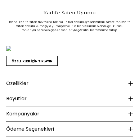
Kadife Saten Uyumu
Blondi Kadife Saten Nevresim Takımı ile her dokunuşta sonbaharı hissetiren kadife
saten dokulu kumaşıyla yumuşak ve lüks bir his sunan Blondi, gül kurusu
tonlarıyla bezenen çiçek desenleriyle göz alıcı bir tasarıma sahip.
ÖZELLİKLER İÇİN TIKLAYIN
Özellikler
Ek Bilgiler
K
Boyutlar
Yıkama Talimatı :
30 derecede yıkanması tavsiye edilir.
Ku
Ağartma yapılmaz.
Kampanyalar
Yükseklik (mm) :
10
Ütülenmesi tavsiye edilmez.
Te
Sererek kurutunuz.
Genişlik (mm) :
38
ÜCRETSİZ KARGO
Temassız buharlı ütüleme yapılabilir.
Ödeme Seçenekleri
Tamburlu kurutma yapılmamalıdır.
Derinlik (mm) :
47