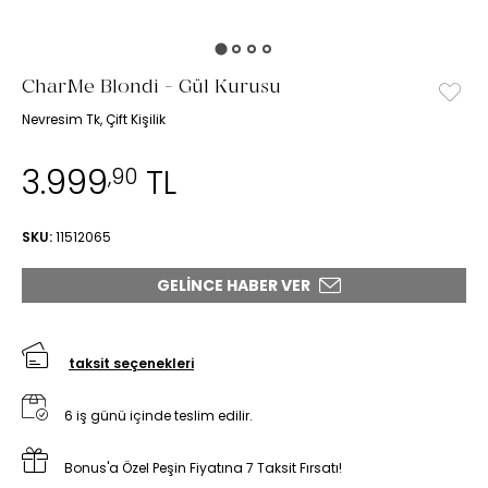
CharMe Blondi - Gül Kurusu
Nevresim Tk, Çift Kişilik
3.999
TL
,90
SKU:
11512065
GELINCE HABER VER
taksit seçenekleri
6 iş günü içinde teslim edilir.
Bonus'a Özel Peşin Fiyatına 7 Taksit Fırsatı!