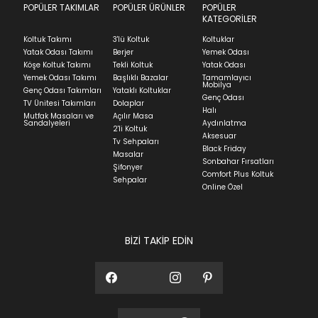
we can't guarantee it'll be there for long.
POPÜLER TAKIMLAR
POPÜLER ÜRÜNLER
POPÜLER
Teslimat
KATEGORİLER
Ev tekstili siparişlerinizin kargoya verilme süresi
Koltuk Takımı
3'lü Koltuk
Koltuklar
ortalama 5-24 iş günüdür.
Yatak Odası Takımı
Berjer
Yemek Odası
Köşe Koltuk Takımı
Tekli Koltuk
Yatak Odası
Yatak siparişlerinizin teslim süresi yaşadığınız şehre
Yemek Odası Takımı
Başlıklı Bazalar
Tamamlayıcı
ve ürünün stok durumuna göre ortalama 5-24 iş
Mobilya
Genç Odası Takımları
Yataklı Koltuklar
günüdür.
Genç Odası
TV Ünitesi Takımları
Dolaplar
Halı
Mutfak Masaları ve
Açılır Masa
Panel ve Döşeme grubu ürün siparişlerinizin teslim
Sandalyeleri
Aydınlatma
2'li Koltuk
süresi yaşadığınız şehre ve ürünün stok durumuna
Aksesuar
Tv Sehpaları
göre ortalama 30-45 iş günüdür.
Black Friday
Masalar
Sonbahar Fırsatları
Siparişlerim bölümünden sürecinizi takip edebilirsiniz.
Şifonyer
Comfort Plus Koltuk
Sehpalar
Sıkça Sorulan Sorular
Online Özel
Sorularınız için
bölümünü ziyaret
ediniz.
BİZİ TAKİP EDİN