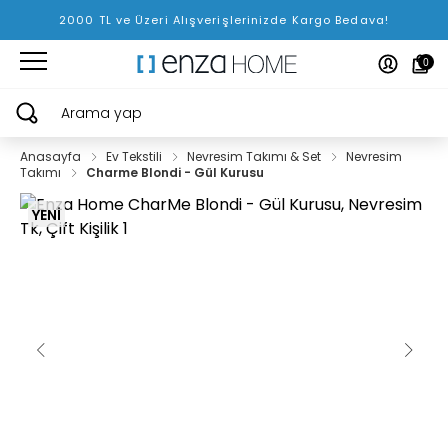
2000 TL ve Üzeri Alışverişlerinizde Kargo Bedava!
0
Arama yap
Anasayfa
Ev Tekstili
Nevresim Takımı & Set
Nevresim
Takımı
Charme Blondi - Gül Kurusu
YENİ