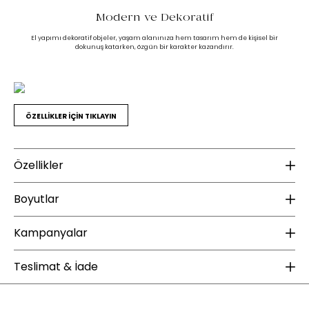
Modern ve Dekoratif
El yapımı dekoratif objeler, yaşam alanınıza hem tasarım hem de kişisel bir
dokunuş katarken, özgün bir karakter kazandırır.
ÖZELLİKLER İÇİN TIKLAYIN
Özellikler
Malzeme
B
Boyutlar
Gövde Malzeme Bilgisi :
Metal
Ür
Kampanyalar
Yükseklik (mm) :
355
Genişlik (mm) :
195
YENİ ÜYE KAMPANYASI
Ü
Ek Bilgiler
Teslimat & İade
Derinlik (mm) :
80
Kurulum Gerekliliği :
Kurulum gerektirmez.
Enza Home, 1 Ocak 2025 tarihi sonrası Yeni Üyelere Özel 100 TL İndirim
Enz
Ağırlık (kg) :
1,07