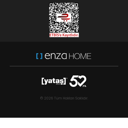
© 2026 Tüm Hakları Saklıdır.
,00
Castor
3.060
TL