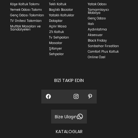
Köşe Koltuk Takımı
Tekli Koltuk
Yatak Odası
Yatak siparişlerinizin teslim süresi yaşadığınız şehre
Yemek Odası Takımı
Başlıklı Bazalar
Tamamlayıcı
ve ürünün stok durumuna göre ortalama 5-24 iş
Mobilya
Genç Odası Takımları
Yataklı Koltuklar
günüdür.
Genç Odası
TV Ünitesi Takımları
Dolaplar
Halı
Mutfak Masaları ve
Açılır Masa
Panel ve Döşeme grubu ürün siparişlerinizin teslim
Sandalyeleri
Aydınlatma
2'li Koltuk
süresi yaşadığınız şehre ve ürünün stok durumuna
Aksesuar
Tv Sehpaları
göre ortalama 30-45 iş günüdür.
Black Friday
Masalar
Sonbahar Fırsatları
Siparişlerim bölümünden sürecinizi takip edebilirsiniz.
Şifonyer
Comfort Plus Koltuk
Sehpalar
Sıkça Sorulan Sorular
Online Özel
Sorularınız için
bölümünü ziyaret
ediniz.
BİZİ TAKİP EDİN
Bize Ulaşın
KATALOGLAR