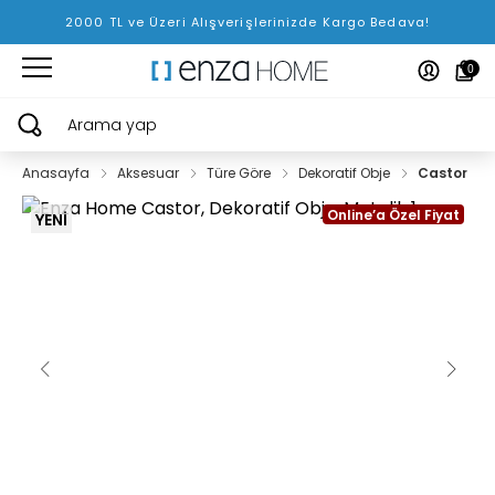
2000 TL ve Üzeri Alışverişlerinizde Kargo Bedava!
0
Arama yap
Anasayfa
Aksesuar
Türe Göre
Dekoratif Obje
Castor
Online’a Özel Fiyat
YENİ