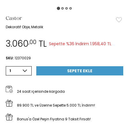
Castor
Dekoratif Obje, Metalik
3.060
TL
,00
Sepette %36 İndirim
1.958,40 TL
SKU:
12370029
SEPETE EKLE
1
24 saat içerisinde kargoda
89.900 TL ve Üzerine Sepette 5.000 TL İndirim!
Bonus'a Özel Peşin Fiyatına 9 Taksit Fırsatı!