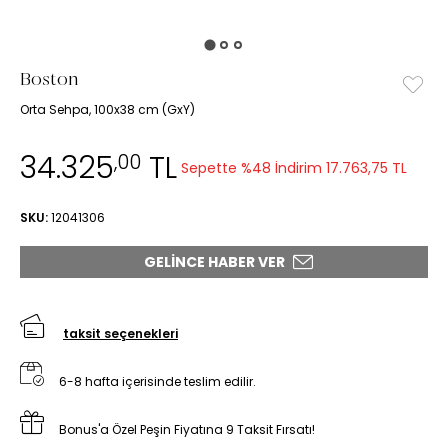
Boston
Orta Sehpa, 100x38 cm (GxY)
34.325
TL
,00
Sepette %48 İndirim
17.763,75 TL
SKU:
12041306
GELINCE HABER VER
taksit seçenekleri
6-8 hafta içerisinde teslim edilir.
Bonus'a Özel Peşin Fiyatına 9 Taksit Fırsatı!