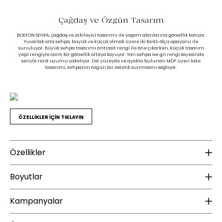
Çağdaş ve Özgün Tasarım
BOSTON SEHPA, çağdaş ve etkileyici tasarımı ile yaşam alanlarına görsellik katıyor.
Yuvarlak orta sehpa, büyük ve küçük olmak üzere iki farklı ölçü opsiyonu ile
sunuluyor. Büyük sehpa tasarımı antrasit rengi ile öne çıkarken, küçük tasarım
yeşil rengiyle canlı bir görsellik ortaya koyuyor. Yan sehpa ise gri rengi sayesinde
seriyle renk uyumu yakalıyor. Üst yüzeyde ve ayakta bulunan MDF üzeri lake
tasarımı, sehpanın özgün bir estetik sunmasını sağlıyor.
ÖZELLİKLER İÇİN TIKLAYIN
Özellikler
Malzeme
B
Boyutlar
Üst Tabla Malzeme Bilgisi :
MDF
Ür
Kampanyalar
Ayak Malzemesi :
MDF
Yükseklik (mm) :
380
Ayak Rengi :
Antrasit
Genişlik (mm) :
1000