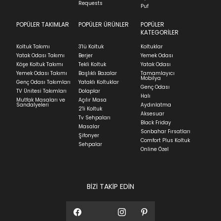
İade ve Değişim
indication of where stock might be available but
Requests
Sorularınız için
bölümünü ziyaret ediniz.
Puf
we can't guarantee it'll be there for long.
POPÜLER TAKIMLAR
POPÜLER ÜRÜNLER
POPÜLER
Teslimat
KATEGORİLER
Ev tekstili siparişlerinizin kargoya verilme süresi
Koltuk Takımı
3'lü Koltuk
Koltuklar
ortalama 5-24 iş günüdür.
Yatak Odası Takımı
Berjer
Yemek Odası
Köşe Koltuk Takımı
Tekli Koltuk
Yatak Odası
Yatak siparişlerinizin teslim süresi yaşadığınız şehre
Yemek Odası Takımı
Başlıklı Bazalar
Tamamlayıcı
ve ürünün stok durumuna göre ortalama 5-24 iş
Mobilya
Genç Odası Takımları
Yataklı Koltuklar
günüdür.
Genç Odası
TV Ünitesi Takımları
Dolaplar
Halı
Mutfak Masaları ve
Açılır Masa
Panel ve Döşeme grubu ürün siparişlerinizin teslim
Sandalyeleri
Aydınlatma
2'li Koltuk
süresi yaşadığınız şehre ve ürünün stok durumuna
Aksesuar
Tv Sehpaları
göre ortalama 30-45 iş günüdür.
Black Friday
Masalar
Sonbahar Fırsatları
Siparişlerim bölümünden sürecinizi takip edebilirsiniz.
Şifonyer
Comfort Plus Koltuk
Sehpalar
Sıkça Sorulan Sorular
Online Özel
Sorularınız için
bölümünü ziyaret
ediniz.
BİZİ TAKİP EDİN