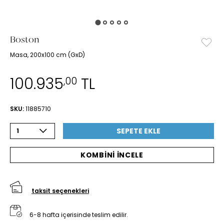
Boston
Masa, 200x100 cm (GxD)
100.935
TL
,00
SKU:
11885710
SEPETE EKLE
1
KOMBİNİ İNCELE
taksit seçenekleri
6-8 hafta içerisinde teslim edilir.