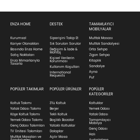
adresinizden sizleri bilgilendireceğiz.
İade & Değişim
SUBMIT
Ürünün adresinize teslim tarihinden itibaren 14 gün
Kapat
içinde iade başvurusunda bulunarak sürecinizi
ENZA HOME
DESTEK
TAMAMLAYICI
MOBİLYALAR
başlatabilirsiniz.
Stock moves super-fast. This look-up is an
Kurumsal
Siparişini Takip Et
Mutfak Masası
Ürünü iade etmek için, orijinal kutusuyla ve
indication of where stock might be available but
Kariyer Olanakları
Sık Sorulan Sorular
Mutfak Sandalyesi
faturasıyla birlikte göndermelisiniz.
we can't guarantee it'll be there for long.
Basında Enza Home
Değişim & İade &
Orta Sehpa
Montaj
İadenizin kabul edilmesi için, ürünün hasar
Satış Noktaları
Zigon Sehpa
Kişisel Verilerin
görmemiş, kurulumunun yapılmamış ve
Enza Mimarlarıyla
Kitaplık
Korunması
Tasarla
kullanılmamış olması gerekmektedir.
Sandalye
Kullanım Koşulları
Ayna
International
İade ve Değişim
Requests
Sorularınız için
bölümünü ziyaret ediniz.
Puf
POPÜLER TAKIMLAR
POPÜLER ÜRÜNLER
POPÜLER
Teslimat
KATEGORİLER
Ev tekstili siparişlerinizin kargoya verilme süresi
Koltuk Takımı
3'lü Koltuk
Koltuklar
ortalama 5-24 iş günüdür.
Yatak Odası Takımı
Berjer
Yemek Odası
Köşe Koltuk Takımı
Tekli Koltuk
Yatak Odası
Yatak siparişlerinizin teslim süresi yaşadığınız şehre
Yemek Odası Takımı
Başlıklı Bazalar
Tamamlayıcı
ve ürünün stok durumuna göre ortalama 5-24 iş
Mobilya
Genç Odası Takımları
Yataklı Koltuklar
günüdür.
Genç Odası
TV Ünitesi Takımları
Dolaplar
Halı
Mutfak Masaları ve
Açılır Masa
Panel ve Döşeme grubu ürün siparişlerinizin teslim
Sandalyeleri
Aydınlatma