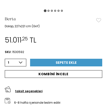
Berta
Dolap, 227x221 cm (GxY)
51.011
TL
,25
SKU:
1530592
SEPETE EKLE
1
KOMBİNİ İNCELE
taksit seçenekleri
6-8 hafta içerisinde teslim edilir.