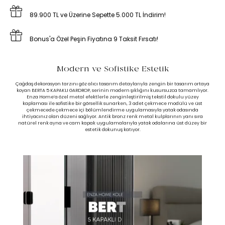
89.900 TL ve Üzerine Sepette 5.000 TL İndirim!
Bonus'a Özel Peşin Fiyatına 9 Taksit Fırsatı!
Modern ve Sofistike Estetik
Çağdaş dekorasyon tarzını göz alıcı tasarım detaylarıyla zengin bir tasarım ortaya
koyan BERTA 5 KAPAKLI GARDROP, serinin modern şıklığını kusursuzca tamamlıyor.
Enza Home’a özel metal efektlerle zenginleştirilmiş tekstil dokulu yüzey
kaplaması ile sofistike bir görsellik sunarken, 3 adet çekmece modülü ve üst
çekmecede çekmece içi bölümlendirme uygulamasıyla yatak odasında
ihtiyacınız olan düzeni sağlıyor. Antik bronz renk metal kulplarının yanı sıra
natürel renk ayna ve cam kapak uygulamalarıyla yatak odalarına üst düzey bir
estetik dokunuş katıyor.