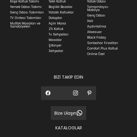
Köşe Koltuk Takımı
Tekli Koltuk
Yatak Odası
Yatak siparişlerinizin teslim süresi yaşadığınız şehre
Yemek Odası Takımı
Başlıklı Bazalar
Tamamlayıcı
ve ürünün stok durumuna göre ortalama 5-24 iş
Mobilya
Genç Odası Takımları
Yataklı Koltuklar
günüdür.
Genç Odası
TV Ünitesi Takımları
Dolaplar
Halı
Mutfak Masaları ve
Açılır Masa
Panel ve Döşeme grubu ürün siparişlerinizin teslim
Sandalyeleri
Aydınlatma
2'li Koltuk
süresi yaşadığınız şehre ve ürünün stok durumuna
Aksesuar
Tv Sehpaları
göre ortalama 30-45 iş günüdür.
Black Friday
Masalar
Sonbahar Fırsatları
Siparişlerim bölümünden sürecinizi takip edebilirsiniz.
Şifonyer
Comfort Plus Koltuk
Sehpalar
Sıkça Sorulan Sorular
Online Özel
Sorularınız için
bölümünü ziyaret
ediniz.
BİZİ TAKİP EDİN
Bize Ulaşın
KATALOGLAR