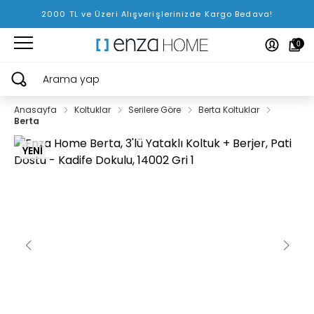
2000 TL ve Üzeri Alışverişlerinizde Kargo Bedava!
0
Arama yap
Anasayfa
Koltuklar
Serilere Göre
Berta Koltuklar
Berta
YENİ