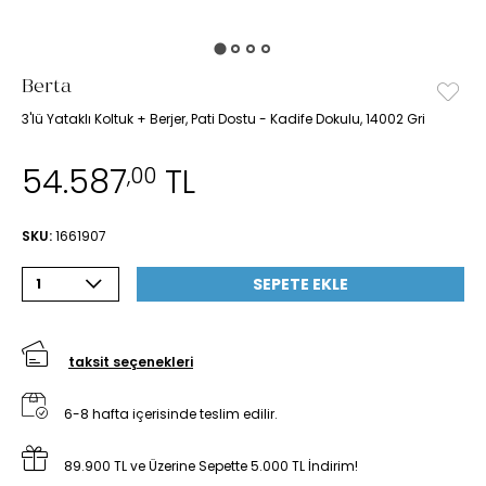
Berta
3'lü Yataklı Koltuk + Berjer, Pati Dostu - Kadife Dokulu, 14002 Gri
54.587
TL
,00
SKU:
1661907
SEPETE EKLE
1
taksit seçenekleri
6-8 hafta içerisinde teslim edilir.
89.900 TL ve Üzerine Sepette 5.000 TL İndirim!