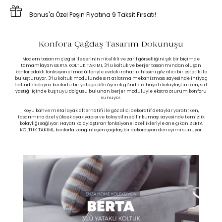
Bonus'a Özel Peşin Fiyatına 9 Taksit Fırsatı!
Konfora Çağdaş Tasarım Dokunuşu
Modern tasarım çizgisi ile serinin nitelikli ve zarif görselliğini şık bir biçimde
tamamlayan BERTA KOLTUK TAKIMI, 3’lü koltuk ve berjer tasarımından oluşan
konfor odaklı fonksiyonel modülleriyle evdeki rahatlık hissini göz alıcı bir estetik ile
buluşturuyor. 3’lü koltuk modülünde sırt atlatma mekanizması sayesinde ihtiyaç
halinde kolayca konforlu bir yatağa dönüşerek gündelik hayatı kolaylaştırırken, sırt
yastığı içinde kuş tüyü dolgusu bulunan berjer modülüyle ekstra oturum konforu
sunuyor.
Koyu kahve metal ayak alternatifi ile göz alıcı dekoratif detaylar yaratırken,
tasarımına özel yüksek ayak yapısı ve kolay silinebilir kumaşı sayesinde temizlik
kolaylığı sağlıyor. Hayatı kolaylaştıran fonksiyonel özellikleriyle öne çıkan BERTA
KOLTUK TAKIMI, konforla zenginleşen çağdaş bir dekorasyon deneyimi sunuyor.