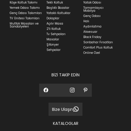
Köşe Koltuk Takımı
Tekli Koltuk
Yatak Odası
Yatak siparişlerinizin teslim süresi yaşadığınız şehre
Yemek Odası Takımı
Başlıklı Bazalar
Tamamlayıcı
ve ürünün stok durumuna göre ortalama 5-24 iş
Mobilya
Genç Odası Takımları
Yataklı Koltuklar
günüdür.
Genç Odası
TV Ünitesi Takımları
Dolaplar
Halı
Mutfak Masaları ve
Açılır Masa
Panel ve Döşeme grubu ürün siparişlerinizin teslim
Sandalyeleri
Aydınlatma
2'li Koltuk
süresi yaşadığınız şehre ve ürünün stok durumuna
Aksesuar
Tv Sehpaları
göre ortalama 30-45 iş günüdür.
Black Friday
Masalar
Sonbahar Fırsatları
Siparişlerim bölümünden sürecinizi takip edebilirsiniz.
Şifonyer
Comfort Plus Koltuk
Sehpalar
Sıkça Sorulan Sorular
Online Özel
Sorularınız için
bölümünü ziyaret
ediniz.
BİZİ TAKİP EDİN
Bize Ulaşın
KATALOGLAR