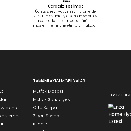
Ücretsiz Teslimat
Ücretsiz sevkiyat ve seçili ürünlerde
kurulum avantajıyla zaman ve emek
harcamadan teslim edilen ürünlerle
müşteri memnuniyetini artırmaktadır.
TAMAMLAYICI MOBİLYALAR
Et
Mutfak Masası
KATALOGL
ular
Mutfak Sandalyesi
 & Montaj
Orta Sehpa
n Korunması
Zigon Sehpa
arı
Kitaplık