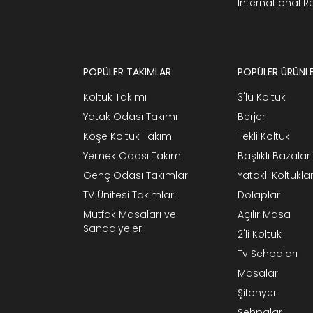
International 
POPÜLER TAKIMLAR
POPÜLER ÜRÜNL
Koltuk Takımı
3'lü Koltuk
Yatak Odası Takımı
Berjer
Köşe Koltuk Takımı
Tekli Koltuk
Yemek Odası Takımı
Başlıklı Bazalar
Genç Odası Takımları
Yataklı Koltukla
TV Ünitesi Takımları
Dolaplar
Mutfak Masaları ve
Açılır Masa
Sandalyeleri
2'li Koltuk
Tv Sehpaları
Masalar
Şifonyer
Sehpalar