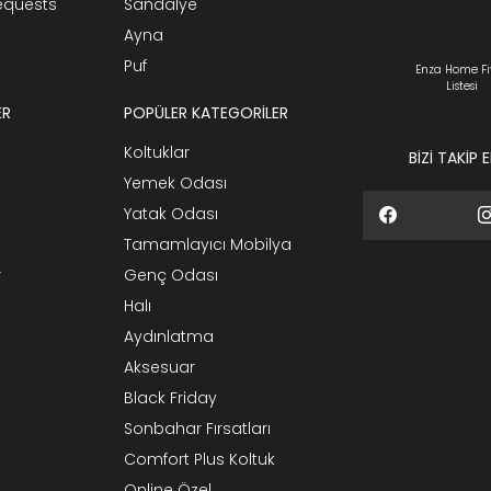
Requests
Sandalye
Ayna
Puf
Enza Home Fi
Listesi
ER
POPÜLER KATEGORİLER
Koltuklar
BİZİ TAKİP 
Yemek Odası
Yatak Odası
Tamamlayıcı Mobilya
r
Genç Odası
Halı
Aydınlatma
Aksesuar
Black Friday
Sonbahar Fırsatları
Comfort Plus Koltuk
Online Özel