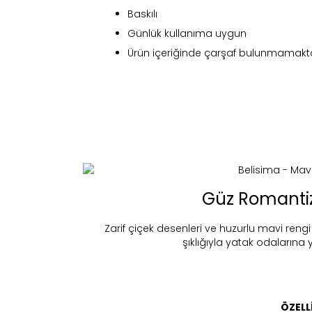
Baskılı
Günlük kullanıma uygun
Ürün içeriğinde çarşaf bulunmamakta
Fi
Güz Romanti
Zarif çiçek desenleri ve huzurlu mavi reng
şıklığıyla yatak odalarına y
Bu ürün 
Stoc
migh
ÖZELL