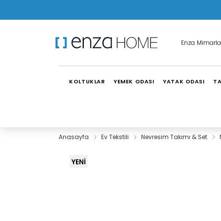
Enza Mimarla
KOLTUKLAR
YEMEK ODASI
YATAK ODASI
TA
Anasayfa
Ev Tekstili
Nevresim Takımı & Set
YENİ