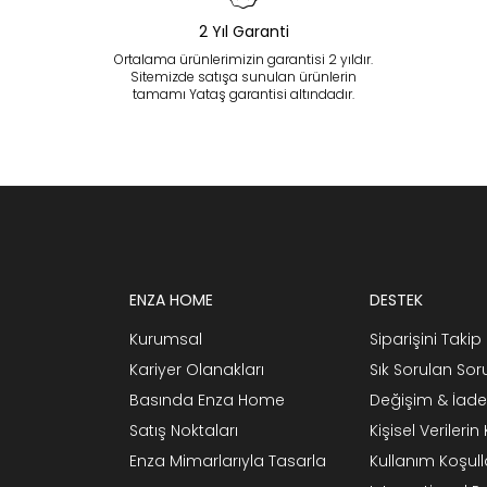
2 Yıl Garanti
Ortalama ürünlerimizin garantisi 2 yıldır.
Sitemizde satışa sunulan ürünlerin
tamamı Yataş garantisi altındadır.
ENZA HOME
DESTEK
Kurumsal
Siparişini Takip 
Kariyer Olanakları
Sık Sorulan Sor
Basında Enza Home
Değişim & İade
Satış Noktaları
Kişisel Verileri
Enza Mimarlarıyla Tasarla
Kullanım Koşull