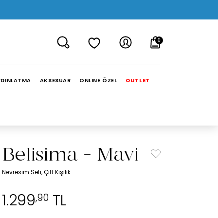
0
YDINLATMA
AKSESUAR
ONLINE ÖZEL
OUTLET
Belisima - Mavi
Nevresim Seti, Çift Kişilik
1.299
TL
,90