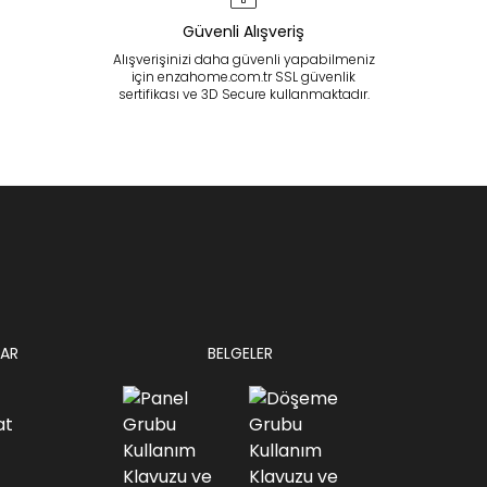
Güvenli Alışveriş
Alışverişinizi daha güvenli yapabilmeniz
için enzahome.com.tr SSL güvenlik
sertifikası ve 3D Secure kullanmaktadır.
AR
BELGELER