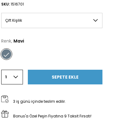
SKU:
1516701
Çift Kişilik
Renk,
Mavi
SEPETE EKLE
1
3 iş günü içinde teslim edilir.
Bonus'a Özel Peşin Fiyatına 9 Taksit Fırsatı!