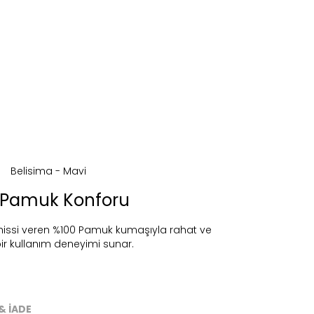
 Pamuk Konforu
issi veren %100 Pamuk kumaşıyla rahat ve
bir kullanım deneyimi sunar.
ireceğiz.
& İADE