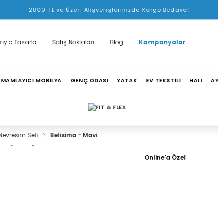
2000 TL ve Üzeri Alışverişlerinizde Kargo Bedava!
rıyla Tasarla
Satış Noktaları
Blog
Kampanyalar
MAMLAYICI MOBİLYA
GENÇ ODASI
YATAK
EV TEKSTİLİ
HALI
A
Nevresim Seti
Belisima - Mavi
Online'a Özel