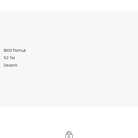
%100 Pamuk
52 Tel
Desenli