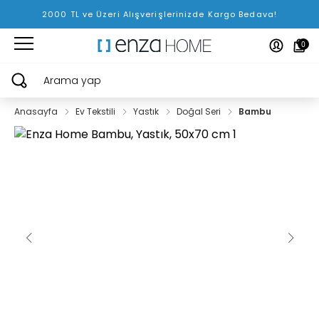
2000 TL ve Üzeri Alışverişlerinizde Kargo Bedava!
0
Arama yap
Anasayfa
Ev Tekstili
Yastık
Doğal Seri
Bambu