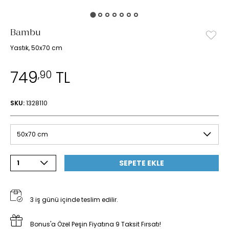
Bambu
Yastık, 50x70 cm
749
TL
,90
SKU:
1328110
50x70 cm
SEPETE EKLE
1
3 iş günü içinde teslim edilir.
Bonus'a Özel Peşin Fiyatına 9 Taksit Fırsatı!