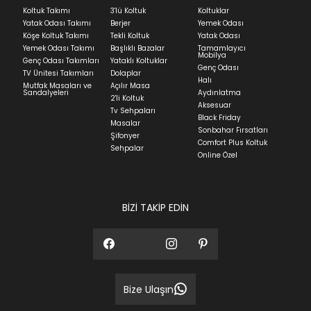
Ev tekstili siparişlerinizin kargoya verilme süresi
Koltuk Takımı
3'lü Koltuk
Koltuklar
ortalama 5-24 iş günüdür.
Yatak Odası Takımı
Berjer
Yemek Odası
Köşe Koltuk Takımı
Tekli Koltuk
Yatak Odası
Yatak siparişlerinizin teslim süresi yaşadığınız şehre
Yemek Odası Takımı
Başlıklı Bazalar
Tamamlayıcı
ve ürünün stok durumuna göre ortalama 5-24 iş
Mobilya
Genç Odası Takımları
Yataklı Koltuklar
günüdür.
Genç Odası
TV Ünitesi Takımları
Dolaplar
Halı
Mutfak Masaları ve
Açılır Masa
Panel ve Döşeme grubu ürün siparişlerinizin teslim
Sandalyeleri
Aydınlatma
2'li Koltuk
süresi yaşadığınız şehre ve ürünün stok durumuna
Aksesuar
Tv Sehpaları
göre ortalama 30-45 iş günüdür.
Black Friday
Masalar
Sonbahar Fırsatları
Siparişlerim bölümünden sürecinizi takip edebilirsiniz.
Şifonyer
Comfort Plus Koltuk
Sehpalar
Sıkça Sorulan Sorular
Online Özel
Sorularınız için
bölümünü ziyaret
ediniz.
BİZİ TAKİP EDİN
Bize Ulaşın