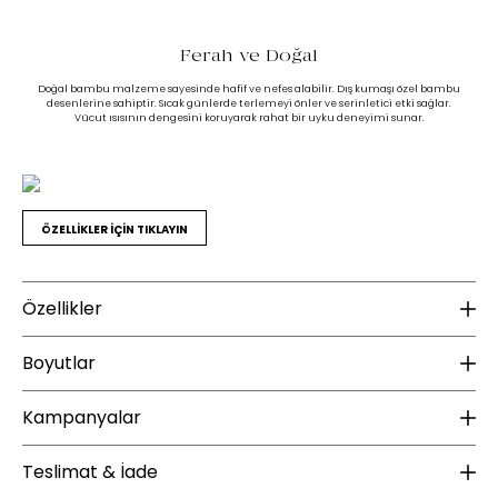
Ferah ve Doğal
Doğal bambu malzeme sayesinde hafif ve nefes alabilir. Dış kumaşı özel bambu
desenlerine sahiptir. Sıcak günlerde terlemeyi önler ve serinletici etki sağlar.
Vücut ısısının dengesini koruyarak rahat bir uyku deneyimi sunar.
ÖZELLİKLER İÇİN TIKLAYIN
Özellikler
Ek Bilgiler
K
Boyutlar
Yatış pozisyonu :
Yan Yatış - Sırt Üstü Yatış
Do
Kampanyalar
Yıkama Talimatı :
30 derecede yıkanabilir.
Do
Yükseklik (mm) :
15
Ağartma yapılmaz.
Ku
Kurutma yapılmaz.
Derinlik (mm) :
50
ÜCRETSİZ KARGO
Teslimat & İade
Ütülenmez.
Ku
Kuru temizleme uygulanabilir.
Ambalaj Ölçüleri GxDxY(mm) :
40x8x124