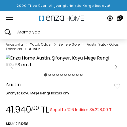
2000 TL ve Üzeri Alışverişlerinizde Kargo Bedava!
0
Arama yap
Anasayfa
Yatak Odası
Serilere Göre
Austin Yatak Odası
Takımları
Austin
Austin
Şifonyer, Koyu Meşe Rengi 103x83 cm
41.940
TL
,00
Sepette %16 İndirim
35.228,00 TL
SKU:
12131258