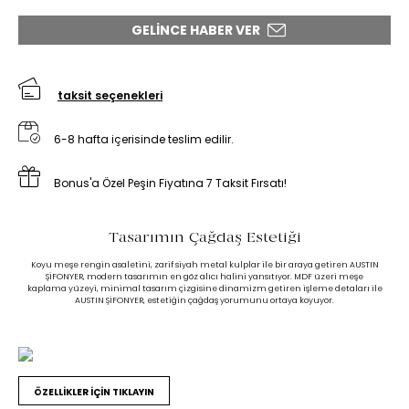
GELINCE HABER VER
taksit seçenekleri
6-8 hafta içerisinde teslim edilir.
Bonus'a Özel Peşin Fiyatına 7 Taksit Fırsatı!
Tasarımın Çağdaş Estetiği
Koyu meşe rengin asaletini, zarif siyah metal kulplar ile bir araya getiren AUSTIN
ŞİFONYER, modern tasarımın en göz alıcı halini yansıtıyor. MDF üzeri meşe
kaplama yüzeyi, minimal tasarım çizgisine dinamizm getiren işleme detaları ile
AUSTIN ŞİFONYER, estetiğin çağdaş yorumunu ortaya koyuyor.
ÖZELLİKLER İÇİN TIKLAYIN