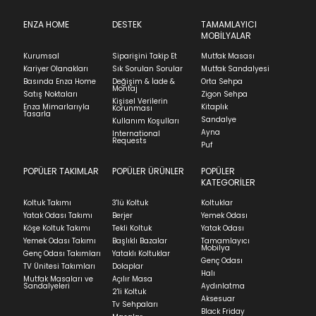
Ürünün adresinize teslim tarihinden itibaren 14 gün
içinde iade başvurusunda bulunarak sürecinizi
ENZA HOME
DESTEK
TAMAMLAYICI
Find in Store
MOBİLYALAR
başlatabilirsiniz.
Kurumsal
Siparişini Takip Et
Mutfak Masası
Ürünü iade etmek için, orijinal kutusuyla ve
Austin
Kariyer Olanakları
Sık Sorulan Sorular
Mutfak Sandalyesi
faturasıyla birlikte göndermelisiniz.
Basında Enza Home
Değişim & İade &
Orta Sehpa
Montaj
İadenizin kabul edilmesi için, ürünün hasar
Stok Uyarı
Satış Noktaları
Zigon Sehpa
Kişisel Verilerin
görmemiş, kurulumunun yapılmamış ve
Enza Mimarlarıyla
Kitaplık
Korunması
Tasarla
kullanılmamış olması gerekmektedir.
Sandalye
Kullanım Koşulları
Ayna
Bu ürün stoklarımıza geldiğinde
posta
International
Select an option.
İade ve Değişim
Requests
Sorularınız için
bölümünü ziyaret ediniz.
Puf
adresinizden sizleri bilgilendireceğiz.
SUBMIT
POPÜLER TAKIMLAR
POPÜLER ÜRÜNLER
POPÜLER
Teslimat
KATEGORİLER
Kapat
Ev tekstili siparişlerinizin kargoya verilme süresi
Koltuk Takımı
3'lü Koltuk
Koltuklar
ortalama 5-24 iş günüdür.
Stock moves super-fast. This look-up is an
Yatak Odası Takımı
Berjer
Yemek Odası
Köşe Koltuk Takımı
Tekli Koltuk
Yatak Odası
indication of where stock might be available but
Yatak siparişlerinizin teslim süresi yaşadığınız şehre
Yemek Odası Takımı
Başlıklı Bazalar
Tamamlayıcı
we can't guarantee it'll be there for long.
ve ürünün stok durumuna göre ortalama 5-24 iş
Mobilya
Genç Odası Takımları
Yataklı Koltuklar
günüdür.
Genç Odası
TV Ünitesi Takımları
Dolaplar
Halı
Mutfak Masaları ve
Açılır Masa
Panel ve Döşeme grubu ürün siparişlerinizin teslim
Sandalyeleri
Aydınlatma
2'li Koltuk
süresi yaşadığınız şehre ve ürünün stok durumuna
Aksesuar
Tv Sehpaları
göre ortalama 30-45 iş günüdür.
Black Friday