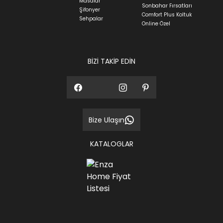
Masalar
Sonbahar Fırsatları
Siparişlerim bölümünden sürecinizi takip edebilirsiniz.
Şifonyer
Comfort Plus Koltuk
Sehpalar
Sıkça Sorulan Sorular
Online Özel
Sorularınız için
bölümünü ziyaret
ediniz.
BİZİ TAKİP EDİN
Bize Ulaşın
KATALOGLAR