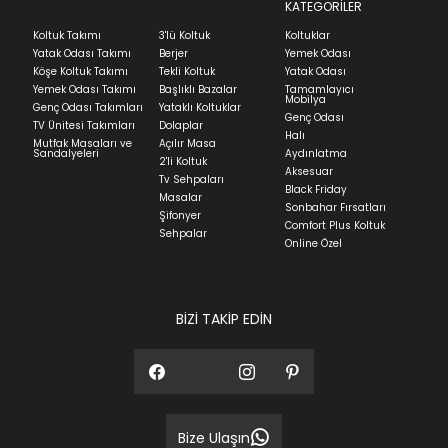
Teslimat
KATEGORİLER
Ev tekstili siparişlerinizin kargoya verilme süresi
Koltuk Takımı
3'lü Koltuk
Koltuklar
ortalama 5-24 iş günüdür.
Yatak Odası Takımı
Berjer
Yemek Odası
Köşe Koltuk Takımı
Tekli Koltuk
Yatak Odası
Yatak siparişlerinizin teslim süresi yaşadığınız şehre
Yemek Odası Takımı
Başlıklı Bazalar
Tamamlayıcı
ve ürünün stok durumuna göre ortalama 5-24 iş
Mobilya
Genç Odası Takımları
Yataklı Koltuklar
günüdür.
Genç Odası
TV Ünitesi Takımları
Dolaplar
Halı
Mutfak Masaları ve
Açılır Masa
Panel ve Döşeme grubu ürün siparişlerinizin teslim
Sandalyeleri
Aydınlatma
2'li Koltuk
süresi yaşadığınız şehre ve ürünün stok durumuna
Aksesuar
Tv Sehpaları
göre ortalama 30-45 iş günüdür.
Black Friday
Masalar
Sonbahar Fırsatları
Siparişlerim bölümünden sürecinizi takip edebilirsiniz.
Şifonyer
Comfort Plus Koltuk
Sehpalar
Sıkça Sorulan Sorular
Online Özel
Sorularınız için
bölümünü ziyaret
ediniz.
BİZİ TAKİP EDİN
Bize Ulaşın