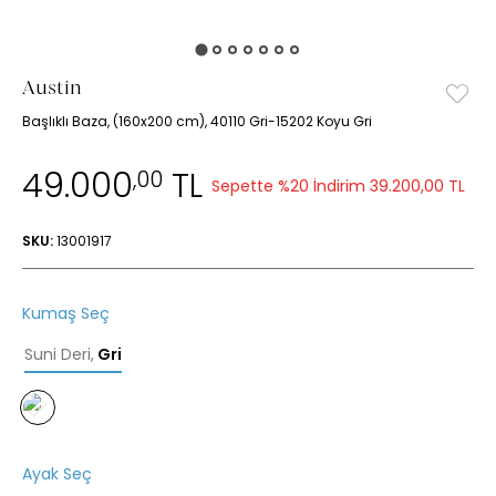
Austin
Başlıklı Baza, (160x200 cm), 40110 Gri-15202 Koyu Gri
49.000
TL
,00
Sepette %20 İndirim
39.200,00 TL
SKU:
13001917
Kumaş Seç
Suni Deri
,
Gri
Ayak Seç