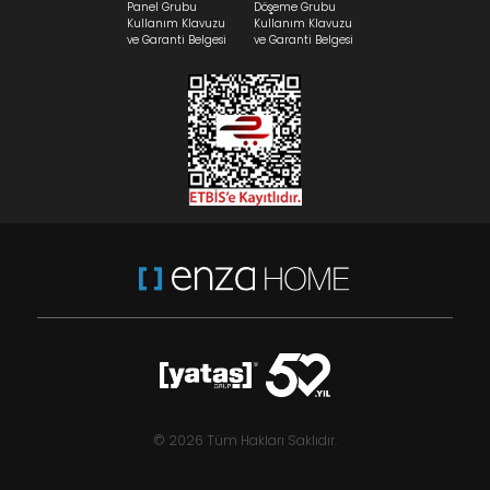
Panel Grubu
Döşeme Grubu
Kullanım Klavuzu
Kullanım Klavuzu
ve Garanti Belgesi
ve Garanti Belgesi
© 2026 Tüm Hakları Saklıdır.