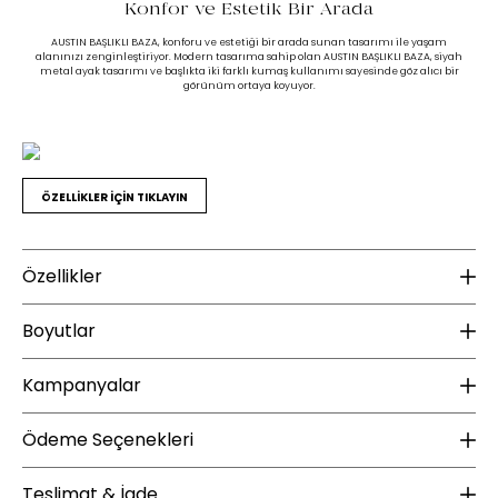
Konfor ve Estetik Bir Arada
AUSTIN BAŞLIKLI BAZA, konforu ve estetiği bir arada sunan tasarımı ile yaşam
alanınızı zenginleştiriyor. Modern tasarıma sahip olan AUSTIN BAŞLIKLI BAZA, siyah
metal ayak tasarımı ve başlıkta iki farklı kumaş kullanımı sayesinde göz alıcı bir
görünüm ortaya koyuyor.
ÖZELLİKLER İÇİN TIKLAYIN
Özellikler
Malzeme
K
Boyutlar
Gövde Malzeme Bilgisi :
Ahşap İskelet
Ku
Kampanyalar
Ayak Malzemesi :
Metal
Ku
Yükseklik (mm) :
1200
Find in Store
Ayak Rengi :
Siyah
Ku
Genişlik (mm) :
1750
YENİ ÜYE KAMPANYASI
Ü
Ödeme Seçenekleri
Derinlik (mm) :
2400
Austin
Ek Bilgiler
B
Teslimat & İade
Enza Home, 1 Ocak 2025 tarihi sonrası Yeni Üyelere Özel 100 TL İndirim
Enz