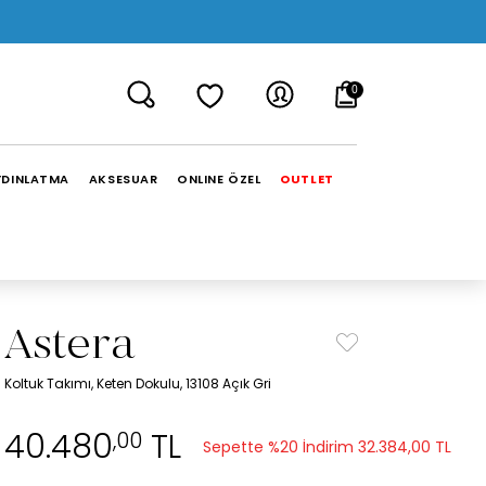
0
YDINLATMA
AKSESUAR
ONLINE ÖZEL
OUTLET
Astera
Koltuk Takımı, Keten Dokulu, 13108 Açık Gri
40.480
TL
,00
Sepette %20 İndirim
32.384,00 TL