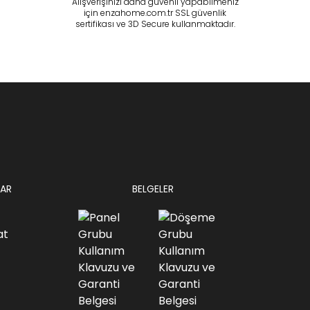
Alışverişinizi daha güvenli yapabilmeniz
için enzahome.com.tr SSL güvenlik
sertifikası ve 3D Secure kullanmaktadır.
AR
BELGELER