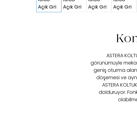
Kon
ASTERA KOLTUK
görünümüyle mekana 
geniş oturma alanı
döşemesi ve aynı 
ASTERA KOLTUK T
dolduruyor. Fonk
olabilme