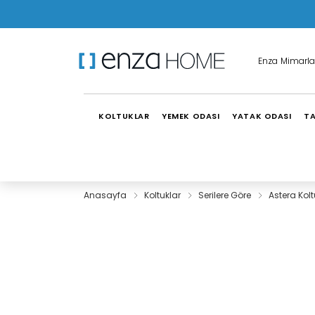
Enza Mimarla
KOLTUKLAR
YEMEK ODASI
YATAK ODASI
TA
Anasayfa
Koltuklar
Serilere Göre
Astera Kol