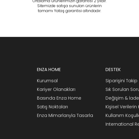
Ortalama ürünlerimizin garantisi 2 yıldır.
Sitemizde satışa sunulan ürünlerin
tamamı Yataş garantisi altındadır.
ENZA HOME
DESTEK
Kurumsal
Siparişini Takip 
Kariyer Olanakları
Sık Sorulan Sor
Basında Enza Home
Değişim & İade
Satış Noktaları
Kişisel Verileri
Enza Mimarlarıyla Tasarla
Kullanım Koşull
International 