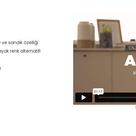
ve sandık özelliği
ayak renk alternatifi
ı