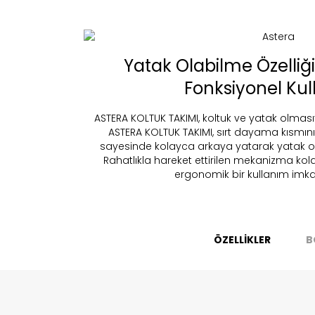
Fi
Yatak Olabilme Özelliği 
Bu ürün 
Fonksiyonel Ku
Stoc
ASTERA KOLTUK TAKIMI, koltuk ve yatak olmasıyla
migh
ASTERA KOLTUK TAKIMI, sırt dayama kısmın
sayesinde kolayca arkaya yatarak yatak ola
Rahatlıkla hareket ettirilen mekanizma kola
ergonomik bir kullanım imka
ÖZELLİKLER
B