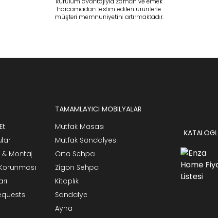
kurulum avantajıyla zaman ve emek
harcamadan teslim edilen ürünlerle
müşteri memnuniyetini artırmaktadır.
TAMAMLAYICI MOBİLYALAR
Et
Mutfak Masası
KATALOGL
ular
Mutfak Sandalyesi
 & Montaj
Orta Sehpa
n Korunması
Zigon Sehpa
arı
Kitaplık
Requests
Sandalye
Ayna