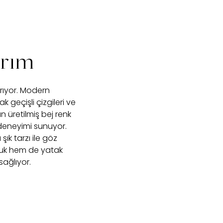
arım
ırıyor. Modern
eçişli çizgileri ve
 üretilmiş bej renk
 deneyimi sunuyor.
ık tarzı ile göz
ltuk hem de yatak
sağlıyor.