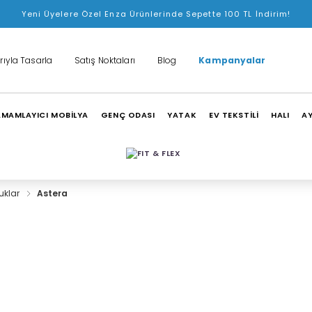
Yeni Üyelere Özel Enza Ürünlerinde Sepette 100 TL İndirim!
rıyla Tasarla
Satış Noktaları
Blog
Kampanyalar
MAMLAYICI MOBİLYA
GENÇ ODASI
YATAK
EV TEKSTİLİ
HALI
A
tuklar
Astera