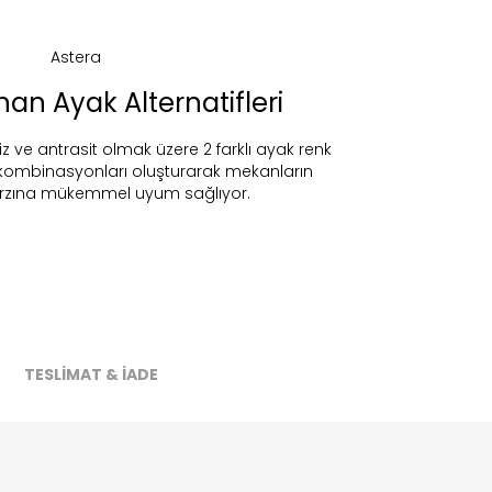
unan Ayak Alternatifleri
ireceğiz.
z ve antrasit olmak üzere 2 farklı ayak renk
nk kombinasyonları oluşturarak mekanların
rzına mükemmel uyum sağlıyor.
TESLİMAT & İADE