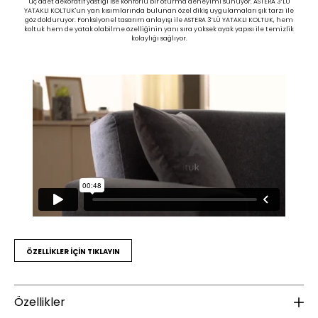
üç adet dekoratif yastığı ise konforlu bir oturma deneyimi sunuyor. ASTERA 3’LÜ
YATAKLI KOLTUK'un yan kısımlarında bulunan özel dikiş uygulamaları şık tarzı ile
göz dolduruyor. Fonksiyonel tasarım anlayışı ile ASTERA 3’LÜ YATAKLI KOLTUK, hem
koltuk hem de yatak olabilme özelliğinin yanı sıra yüksek ayak yapısı ile temizlik
kolaylığı sağlıyor.
ÖZELLİKLER İÇİN TIKLAYIN
Özellikler