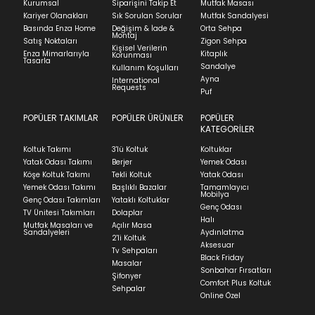
Kurumsal
Siparişini Takip Et
Mutfak Masası
Ürünü iade etmek için, orijinal kutusuyla ve
35x50 Kırlent: 1 Adet
Kariyer Olanakları
Sık Sorulan Sorular
Mutfak Sandalyesi
faturasıyla birlikte göndermelisiniz.
Basında Enza Home
Değişim & İade &
Orta Sehpa
Oturum Ölçüleri GxDxY(mm) :
1820x570x480
Montaj
İadenizin kabul edilmesi için, ürünün hasar
Satış Noktaları
Zigon Sehpa
Kişisel Verilerin
görmemiş, kurulumunun yapılmamış ve
Enza Mimarlarıyla
Kitaplık
Korunması
Tasarla
kullanılmamış olması gerekmektedir.
Sandalye
Kullanım Koşulları
Ayna
Uyarılar
International
İade ve Değişim
Requests
Sorularınız için
bölümünü ziyaret ediniz.
Puf
Bu ürünü evinize alırken dikkat edilmesi gereken durumlar için
POPÜLER TAKIMLAR
POPÜLER ÜRÜNLER
POPÜLER
Teslimat
burayı
inceleyebilirsiniz.
KATEGORİLER
Ev tekstili siparişlerinizin kargoya verilme süresi
Koltuk Takımı
3'lü Koltuk
Koltuklar
ortalama 5-24 iş günüdür.
Yatak Odası Takımı
Berjer
Yemek Odası
Köşe Koltuk Takımı
Tekli Koltuk
Yatak Odası
Yatak siparişlerinizin teslim süresi yaşadığınız şehre
Yemek Odası Takımı
Başlıklı Bazalar
Tamamlayıcı
ve ürünün stok durumuna göre ortalama 5-24 iş
Mobilya
Genç Odası Takımları
Yataklı Koltuklar
günüdür.
Genç Odası
TV Ünitesi Takımları
Dolaplar
Halı
Mutfak Masaları ve
Açılır Masa
Panel ve Döşeme grubu ürün siparişlerinizin teslim
Sandalyeleri
Aydınlatma
2'li Koltuk
süresi yaşadığınız şehre ve ürünün stok durumuna
Aksesuar
Tv Sehpaları
göre ortalama 30-45 iş günüdür.
Black Friday
Masalar
Sonbahar Fırsatları
Siparişlerim bölümünden sürecinizi takip edebilirsiniz.
Şifonyer
Comfort Plus Koltuk
Sehpalar
Sıkça Sorulan Sorular
Online Özel
Sorularınız için
bölümünü ziyaret
ediniz.