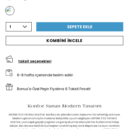
SEPETE EKLE
1
KOMBİNİ İNCELE
taksit seçenekleri
6-8 hafta içerisinde teslim edilir.
Bonus'a Özel Peşin Fiyatına 9 Taksit Fırsatı!
Konfor Sunan Modern Tasarım
ASTERA 3’LÜ YATAKLI KOLTUK, konforu ön planda tutan tasarımı ile rahatlığı artırıyor.
Modern görünümüyle mekana kolaylıkla uyum sağlayan ASTERA 3’LÜ YATAKLI
KOLTUK; yumuşak geçişli çizgileri ve geniş oturma alanıyla her kullanıma hitap
ediyor. Son derece kaliteli kumaştan üretilmiş bej renk döşemesi ve aynı renkten