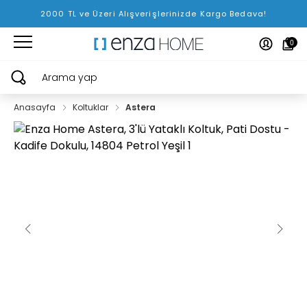
2000 TL ve Üzeri Alışverişlerinizde Kargo Bedava!
0
Arama yap
Anasayfa
Koltuklar
Astera