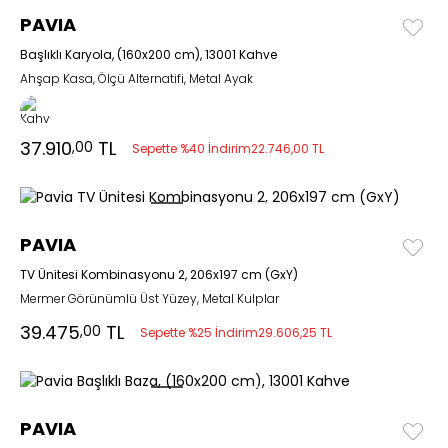
PAVIA
Başlıklı Karyola, (160x200 cm), 13001 Kahve
Ahşap Kasa, Ölçü Alternatifi, Metal Ayak
37.910
TL
,00
Sepette %40 İndirim
22.746,00 TL
PAVIA
TV Ünitesi Kombinasyonu 2, 206x197 cm (GxY)
Mermer Görünümlü Üst Yüzey, Metal Kulplar
39.475
TL
,00
Sepette %25 İndirim
29.606,25 TL
PAVIA