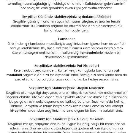
somutlaşmasını sağladığı için oldukça anlamlıdır. Kalbinizden gelen samimi
hediyeler, sizi canı gönülden seven kişiyi çok mutlu edecektir.
Sevgililer Gününde Alabileceğiniz Aydınlatma Ürünleri
Sevgililer günü için ortamın aydınlatmasını iyileştirecek ürünler tercih
edebilirsiniz. Bu ürünlerin başında da oturma odalarının dekorasyonunu
tamamlayan lambader gelir.
Lambader
Birbirinden şık lambader modelleriyle sevgilinize hem işlevsel hem de zarif bir
hediye verebilirsiniz. Bej, siyah, antrasit, turuncu krem ve bakır başta olmak
üzere muhteşem renk tonlarının kullanıldığı
lambader
lerle
modern bir
dekorasyon oluşturabilirsiniz.
Sevgilinize Alabileceğiniz Puf Modelleri
Keten, nubuk veya suni deri… Kaliteli ve şık kumaşlarla tasarlanan
puf
modelleri
, yaşam alanınıza fonksiyonellik katar. Sevdiğinizi hem konfor hem de
zarafet sunan bu parçalar arasından harika bir hediye seçebilirsiniz.
Sevgiliniz için Alabileceğiniz Kitaplık Modelleri
Sevgiliniz okumaya ilgi duyuyorsa, ona bir kitaplık hediye etmek mükemmel bir
seçenek olabilir. Kitapları organize bir şekilde kitapları saklamak için kullanılan
bu parçalar, evin dekorasyonuna da katkıda bulunur. Enza Home’da Netha,
Orlando, Hampton ve Raum başta olmak üzere Enza Home’un özel konsept
kitaplıklar
ı
arasından sevgilinizin tarzına uygun bir tasarım bulabilirsiniz.
Sevgiliniz için Alabileceğiniz Makyaj Masaları
Sevgiliniz makyaj yapıyorsa ona buna uygun kullanışlı ve şık bir masa hediye
edebilirsiniz. Onu ne kadar düşündüğünüzü göstermek için ilgi alanlarına
uygun hediyeler doğru bir seçimdir. Enza Home’un ayrıcalıklı koleksiyonundan