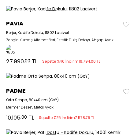
PAVIA
Berjer, Kadife Dokulu, 11802 Lacivert
Zengin Kumaş Alternatifleri, Estetik Dikiş Detayı, Ahşap Ayak
27.990
TL
,00
Sepette %40 İndirim
16.794,00 TL
PADME
Orta Sehpa, 80x40 cm (GxY)
Mermer Desen, Metal Ayak
10.105
TL
,00
Sepette %25 İndirim
7.578,75 TL