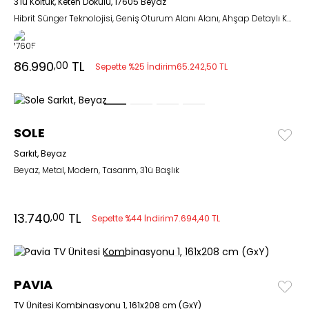
3'lü Koltuk, Keten Dokulu, 17605 Beyaz
Hibrit Sünger Teknolojisi, Geniş Oturum Alanı Alanı, Ahşap Detaylı Kol Tasarımı
86.990
TL
,00
Sepette %25 İndirim
65.242,50 TL
SOLE
Sarkıt, Beyaz
Beyaz, Metal, Modern, Tasarım, 3'lü Başlık
13.740
TL
,00
Sepette %44 İndirim
7.694,40 TL
PAVIA
TV Ünitesi Kombinasyonu 1, 161x208 cm (GxY)