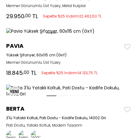
Mermer Görünümlü Üst Yüzey, Metal Kulplar
29.950
TL
,00
Sepette %25 İndirim
22.462,50 TL
PAVIA
Yüksek Şifonyer, 60x115 cm (GxY)
Mermer Görünümlü Üst Yüzey
18.845
TL
,00
Sepette %25 İndirim
14.133,75 TL
YENİ
BERTA
3'lü Yataklı Koltuk, Pati Dostu - Kadife Dokulu, 14002 Gri
Pati Dostu, Yataklı Koltuk, Modern Tasarım