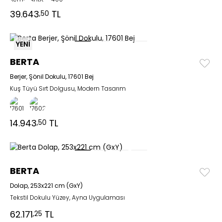
39.643
TL
,50
YENİ
BERTA
Berjer, Şönil Dokulu, 17601 Bej
Kuş Tüyü Sırt Dolgusu, Modern Tasarım
14.943
TL
,50
BERTA
Dolap, 253x221 cm (GxY)
Tekstil Dokulu Yüzey, Ayna Uygulaması
62.171
TL
,25