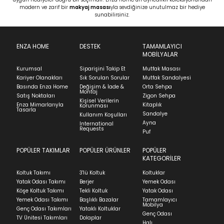
modern ve zarif bir
makyaj masası
yla
sevdiğinize unutulmaz bir hediye
sunabilirsiniz.
ENZA HOME
DESTEK
TAMAMLAYICI
MOBİLYALAR
Kurumsal
Siparişini Takip Et
Mutfak Masası
Kariyer Olanakları
Sık Sorulan Sorular
Mutfak Sandalyesi
Basında Enza Home
Değişim & İade &
Orta Sehpa
Montaj
Satış Noktaları
Zigon Sehpa
Kişisel Verilerin
Enza Mimarlarıyla
Kitaplık
Korunması
Tasarla
Sandalye
Kullanım Koşulları
Ayna
International
Requests
Puf
POPÜLER TAKIMLAR
POPÜLER ÜRÜNLER
POPÜLER
KATEGORİLER
Koltuk Takımı
3'lü Koltuk
Koltuklar
Yatak Odası Takımı
Berjer
Yemek Odası
Köşe Koltuk Takımı
Tekli Koltuk
Yatak Odası
Yemek Odası Takımı
Başlıklı Bazalar
Tamamlayıcı
Mobilya
Genç Odası Takımları
Yataklı Koltuklar
Genç Odası
TV Ünitesi Takımları
Dolaplar
Halı