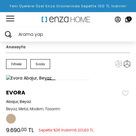
Yeni Üyelere Özel Enza Ürünlerinde Sepette 100 TL İndirim!
0
Arama yap
Anasayfa
Filtrele
Sırala
EVORA
Abajur, Beyaz
Beyaz, Metal, Modern, Tasarım
9.690
TL
,00
Sepette %36 İndirim
6.201,60 TL