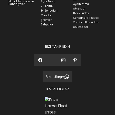
Mutfak Masaları ve
Açılır Masa
Sandalyeleri
Aydınlatma
2'li Koltuk
Aksesuar
Tv Sehpaları
Black Friday
Masalar
Sonbahar Fırsatları
Şifonyer
Comfort Plus Koltuk
Sehpalar
Online Özel
BİZİ TAKİP EDİN
Bize Ulaşın
KATALOGLAR