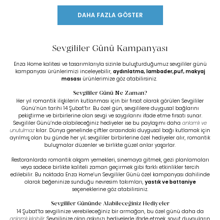
DAHA FAZLA GÖSTER
Sevgililer Günü Kampanyası
Enza Home kalitesi ve tasarımlarıyla sizinle buluşturduğumuz sevgililer günü
kampanyası ürünlerimizi inceleyebilir,
aydınlatma
,
lambader
,
puf
,
makyaj
masası
ürünlerimize göz atabilirsiniz.
Sevgililer Günü Ne Zaman?
Her yıl romantik ilişkilerin kutlanması için bir fırsat olarak görülen Sevgililer
Günü’nün tarihi 14 Şubat’tır. Bu özel gün, sevgililere duygusal bağlarını
pekiştirme ve birbirlerine olan sevgi ve saygılarını ifade etme fırsatı sunar.
Sevgililer Günü’nde alabileceğiniz hediyeler ise bu paylaşımı daha
anlamlı ve
unutulmaz
kılar. Dünya genelinde çiftler arasındaki duygusal bağı kutlamak için
ayrılmış olan bu günde her yıl; sevgililer birbirlerine özel hediyeler alır, romantik
buluşmalar düzenler ve birlikte güzel anlar yaşarlar.
Restoranlarda romantik akşam yemekleri, sinemaya gitmek, gezi planlamaları
veya sadece birlikte kaliteli zaman geçirmek gibi farklı etkinlikler tercih
edilebilir. Bu noktada Enza Home’un Sevgililer Günü özel kampanyası dahilinde
olarak beğeninize sunduğu nevresim takımları,
yastık
ve
battaniye
seçeneklerine göz atabilirsiniz.
Sevgililer Gününde Alabileceğiniz Hediyeler
14 Şubat’ta sevgilinize verebileceğiniz bir armağan, bu özel günü daha da
anlamlı kılabilir.
Sevgilinize olan aşkınızı hediyelerle ifade etmek, soyut duyguların