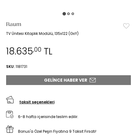
Raum
TV Ünitesi Kitaplık Modülü, 135x122 (GxY)
18.635
TL
,00
SKU:
1181731
GELINCE HABER VER
taksit seçenekleri
6-8 hafta içerisinde teslim edilir.
Bonus'a Özel Peşin Fiyatına 9 Taksit Fırsatı!