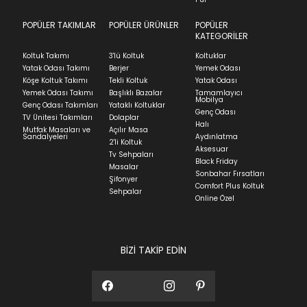
indication of where stock might be available but
we can't guarantee it'll be there for long.
POPÜLER TAKIMLAR
POPÜLER ÜRÜNLER
POPÜLER
Teslimat
KATEGORİLER
Ev tekstili siparişlerinizin kargoya verilme süresi
Koltuk Takımı
3'lü Koltuk
Koltuklar
ortalama 5-24 iş günüdür.
Yatak Odası Takımı
Berjer
Yemek Odası
Köşe Koltuk Takımı
Tekli Koltuk
Yatak Odası
Yatak siparişlerinizin teslim süresi yaşadığınız şehre
Yemek Odası Takımı
Başlıklı Bazalar
Tamamlayıcı
ve ürünün stok durumuna göre ortalama 5-24 iş
Mobilya
Genç Odası Takımları
Yataklı Koltuklar
günüdür.
Genç Odası
TV Ünitesi Takımları
Dolaplar
Halı
Mutfak Masaları ve
Açılır Masa
Panel ve Döşeme grubu ürün siparişlerinizin teslim
Sandalyeleri
Aydınlatma
2'li Koltuk
süresi yaşadığınız şehre ve ürünün stok durumuna
Aksesuar
Tv Sehpaları
göre ortalama 30-45 iş günüdür.
Black Friday
Masalar
Sonbahar Fırsatları
Siparişlerim bölümünden sürecinizi takip edebilirsiniz.
Şifonyer
Comfort Plus Koltuk
Sehpalar
Sıkça Sorulan Sorular
Online Özel
Sorularınız için
bölümünü ziyaret
ediniz.
BİZİ TAKİP EDİN