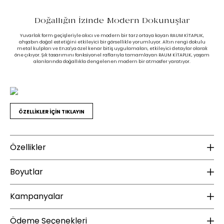
Doğallığın İzinde Modern Dokunuşlar
Yuvarlak form geçişleriyle akıcı ve modern bir tarz ortaya koyan RAUM KİTAPLIK,
ahşabın doğal estetiğini etkileyici bir görsellikle yorumluyor. Altın rengi dokulu
metal kulpları ve Enza'ya özel kenar bitiş uygulamaları, etkileyici detaylar olarak
öne çıkıyor. Şık tasarımını fonksiyonel raflarıyla tamamlayan RAUM KİTAPLIK, yaşam
alanlarında doğallıkla dengelenen modern bir atmosfer yaratıyor.
ÖZELLİKLER İÇİN TIKLAYIN
Özellikler
Malzeme
B
Boyutlar
Gövde Malzeme Bilgisi :
Endüstriyel Ahşap
Ür
Kampanyalar
Kapak Malzeme Bilgisi :
Endüstriyel Ahşap
Yükseklik (mm) :
1220
Kapak Mekanizması :
Düz Menteşe
Genişlik (mm) :
1352
YENİ ÜYE KAMPANYASI
Ü
Ödeme Seçenekleri
Kapak Sayısı(adet) :
2