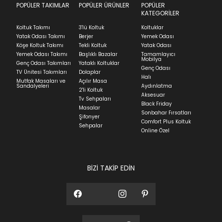
we can't guarantee it'll be there for long.
POPÜLER TAKIMLAR
POPÜLER ÜRÜNLER
POPÜLER
Teslimat
KATEGORİLER
Ev tekstili siparişlerinizin kargoya verilme süresi
Koltuk Takımı
3'lü Koltuk
Koltuklar
ortalama 5-24 iş günüdür.
Yatak Odası Takımı
Berjer
Yemek Odası
Köşe Koltuk Takımı
Tekli Koltuk
Yatak Odası
Yatak siparişlerinizin teslim süresi yaşadığınız şehre
Yemek Odası Takımı
Başlıklı Bazalar
Tamamlayıcı
ve ürünün stok durumuna göre ortalama 5-24 iş
Mobilya
Genç Odası Takımları
Yataklı Koltuklar
günüdür.
Genç Odası
TV Ünitesi Takımları
Dolaplar
Halı
Mutfak Masaları ve
Açılır Masa
Panel ve Döşeme grubu ürün siparişlerinizin teslim
Sandalyeleri
Aydınlatma
2'li Koltuk
süresi yaşadığınız şehre ve ürünün stok durumuna
Aksesuar
Tv Sehpaları
göre ortalama 30-45 iş günüdür.
Black Friday
Masalar
Sonbahar Fırsatları
Siparişlerim bölümünden sürecinizi takip edebilirsiniz.
Şifonyer
Comfort Plus Koltuk
Sehpalar
Sıkça Sorulan Sorular
Online Özel
Sorularınız için
bölümünü ziyaret
ediniz.
BİZİ TAKİP EDİN