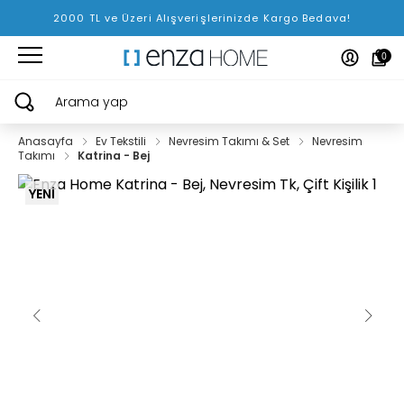
2000 TL ve Üzeri Alışverişlerinizde Kargo Bedava!
0
Arama yap
Anasayfa
Ev Tekstili
Nevresim Takımı & Set
Nevresim
Takımı
Katrina - Bej
YENİ