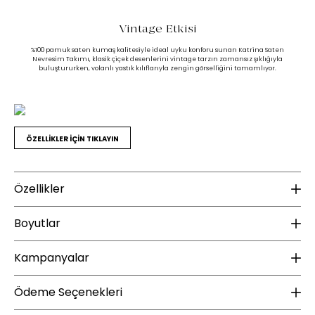
Vintage Etkisi
%100 pamuk saten kumaş kalitesiyle ideal uyku konforu sunan Katrina Saten
Nevresim Takımı, klasik çiçek desenlerini vintage tarzın zamansız şıklığıyla
buluştururken, volanlı yastık kılıflarıyla zengin görselliğini tamamlıyor.
ÖZELLİKLER İÇİN TIKLAYIN
Özellikler
Ek Bilgiler
K
Boyutlar
Yıkama Talimatı :
30 derecede yıkanması tavsiye edilir
Ku
Ağartma yapılmamalıdır
Kampanyalar
Ku
Yükseklik (mm) :
10
Orta ısıda ütülenebilir (Max 150°)
Tamburlu kurutma yapılmamalıdır
Te
Genişlik (mm) :
38
ÜCRETSİZ KARGO
Kuru temizleme uygulanmamalıdır
Ödeme Seçenekleri
Derinlik (mm) :
42