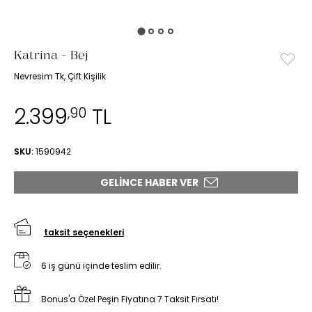
Katrina - Bej
Nevresim Tk, Çift Kişilik
2.399
TL
,90
SKU:
1590942
GELINCE HABER VER
taksit seçenekleri
6 iş günü içinde teslim edilir.
Bonus'a Özel Peşin Fiyatına 7 Taksit Fırsatı!