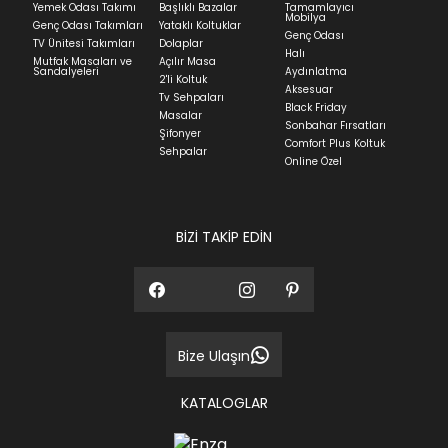
Yemek Odası Takımı
Başlıklı Bazalar
Tamamlayıcı
ve ürünün stok durumuna göre ortalama 5-24 iş
Mobilya
Genç Odası Takımları
Yataklı Koltuklar
günüdür.
Genç Odası
TV Ünitesi Takımları
Dolaplar
Halı
Mutfak Masaları ve
Açılır Masa
Panel ve Döşeme grubu ürün siparişlerinizin teslim
Sandalyeleri
Aydınlatma
2'li Koltuk
süresi yaşadığınız şehre ve ürünün stok durumuna
Aksesuar
Tv Sehpaları
göre ortalama 30-45 iş günüdür.
Black Friday
Masalar
Sonbahar Fırsatları
Siparişlerim bölümünden sürecinizi takip edebilirsiniz.
Şifonyer
Comfort Plus Koltuk
Sehpalar
Sıkça Sorulan Sorular
Online Özel
Sorularınız için
bölümünü ziyaret
ediniz.
BİZİ TAKİP EDİN
Bize Ulaşın
KATALOGLAR