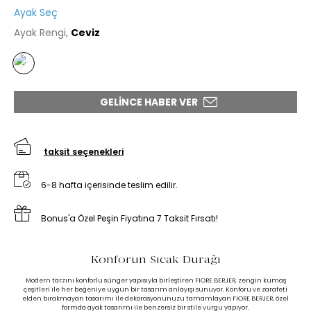
Ayak Seç
Ayak Rengi,
Ceviz
GELINCE HABER VER
taksit seçenekleri
6-8 hafta içerisinde teslim edilir.
Bonus'a Özel Peşin Fiyatına 7 Taksit Fırsatı!
Konforun Sıcak Durağı
Modern tarzını konforlu sünger yapısıyla birleştiren FIORE BERJER, zengin kumaş
çeşitleri ile her beğeniye uygun bir tasarım anlayışı sunuyor. Konforu ve zarafeti
elden bırakmayan tasarımı ile dekorasyonunuzu tamamlayan FIORE BERJER, özel
formda ayak tasarımı ile benzersiz bir stile vurgu yapıyor.