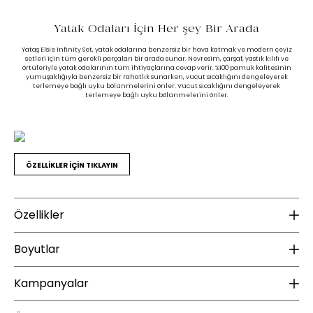
Yatak Odaları İçin Her şey Bir Arada
Yataş Elsie Infinity Set, yatak odalarına benzersiz bir hava katmak ve modern çeyiz
setleri için tüm gerekli parçaları bir arada sunar. Nevresim, çarşaf, yastık kılıfı ve
örtüleriyle yatak odalarının tüm ihtiyaçlarına cevap verir. %100 pamuk kalitesinin
yumuşaklığıyla benzersiz bir rahatlık sunarken, vücut sıcaklığını dengeleyerek
terlemeye bağlı uyku bölünmelerini önler. Vücut sıcaklığını dengeleyerek
terlemeye bağlı uyku bölünmelerini önler.
ÖZELLİKLER İÇİN TIKLAYIN
Özellikler
Ek Bilgiler
K
Boyutlar
Yıkama Talimatı :
30 derecede yıkanması tavsiye edilir.
Ku
Ağartma yapılmaz.
Kampanyalar
Yükseklik (mm) :
100
Ütülenmesi tavsiye edilmez
Sererek kurutunuz.
Te
Genişlik (mm) :
400
Tamburlu kurutma yapılmamalıdır.