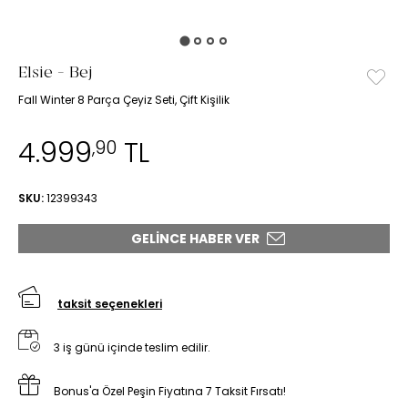
Elsie - Bej
Fall Winter 8 Parça Çeyiz Seti, Çift Kişilik
4.999
TL
,90
SKU:
12399343
GELINCE HABER VER
taksit seçenekleri
3 iş günü içinde teslim edilir.
Bonus'a Özel Peşin Fiyatına 7 Taksit Fırsatı!