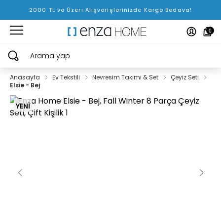
2000 TL ve Üzeri Alışverişlerinizde Kargo Bedava!
0
Arama yap
Anasayfa
Ev Tekstili
Nevresim Takımı & Set
Çeyiz Seti
Elsie - Bej
YENİ