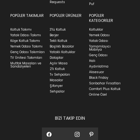
İade ve Değişim
indication of where stock might be available but
Requests
Sorularınız için
bölümünü ziyaret ediniz.
Puf
we can't guarantee it'll be there for long.
POPÜLER TAKIMLAR
POPÜLER ÜRÜNLER
POPÜLER
Teslimat
KATEGORİLER
Ev tekstili siparişlerinizin kargoya verilme süresi
Koltuk Takımı
3'lü Koltuk
Koltuklar
ortalama 5-24 iş günüdür.
Yatak Odası Takımı
Berjer
Yemek Odası
Köşe Koltuk Takımı
Tekli Koltuk
Yatak Odası
Yatak siparişlerinizin teslim süresi yaşadığınız şehre
Yemek Odası Takımı
Başlıklı Bazalar
Tamamlayıcı
ve ürünün stok durumuna göre ortalama 5-24 iş
Mobilya
Genç Odası Takımları
Yataklı Koltuklar
günüdür.
Genç Odası
TV Ünitesi Takımları
Dolaplar
Halı
Mutfak Masaları ve
Açılır Masa
Panel ve Döşeme grubu ürün siparişlerinizin teslim
Sandalyeleri
Aydınlatma
2'li Koltuk
süresi yaşadığınız şehre ve ürünün stok durumuna
Aksesuar
Tv Sehpaları
göre ortalama 30-45 iş günüdür.
Black Friday
Masalar
Sonbahar Fırsatları
Siparişlerim bölümünden sürecinizi takip edebilirsiniz.
Şifonyer
Comfort Plus Koltuk
Sehpalar
Sıkça Sorulan Sorular
Online Özel
Sorularınız için
bölümünü ziyaret
ediniz.
BİZİ TAKİP EDİN