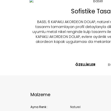
Sofistike Tas
Fi
BASEL 6 KAPAKLI AKORDEON DOLAP, natürel
tasarımı tamamlayan profil detaylarıyla di
uyumlu metal nikel renginde kulp tasarımı ile 
KAPAKLI AKORDEON DOLAP, evlere aydınlık ve
Bu ürün 
akordeon kapak uygulaması da mekanları 
Stoc
migh
ÖZELLİKLER
B
Malzeme
Ayna Renk :
Naturel