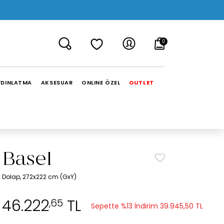
0
YDINLATMA
AKSESUAR
ONLINE ÖZEL
OUTLET
Basel
Dolap, 272x222 cm (GxY)
46.222
TL
,65
Sepette %13 İndirim
39.945,50 TL