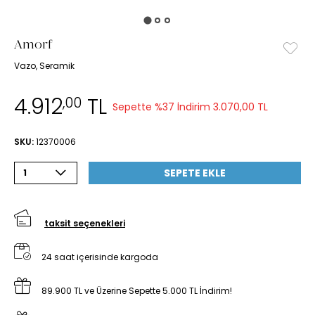
Amorf
Vazo, Seramik
4.912
TL
,00
Sepette %37 İndirim
3.070,00 TL
SKU:
12370006
SEPETE EKLE
1
taksit seçenekleri
24 saat içerisinde kargoda
89.900 TL ve Üzerine Sepette 5.000 TL İndirim!