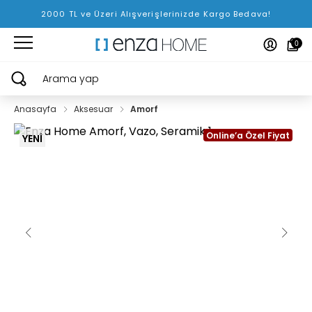
2000 TL ve Üzeri Alışverişlerinizde Kargo Bedava!
0
Arama yap
Anasayfa
Aksesuar
Amorf
Online’a Özel Fiyat
YENİ