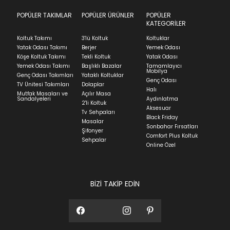
we can't guarantee it'll be there for long.
POPÜLER TAKIMLAR
POPÜLER ÜRÜNLER
POPÜLER
Teslimat
KATEGORİLER
Ev tekstili siparişlerinizin kargoya verilme süresi
Koltuk Takımı
3'lü Koltuk
Koltuklar
ortalama 5-24 iş günüdür.
Yatak Odası Takımı
Berjer
Yemek Odası
Köşe Koltuk Takımı
Tekli Koltuk
Yatak Odası
Yatak siparişlerinizin teslim süresi yaşadığınız şehre
Yemek Odası Takımı
Başlıklı Bazalar
Tamamlayıcı
ve ürünün stok durumuna göre ortalama 5-24 iş
Mobilya
Genç Odası Takımları
Yataklı Koltuklar
günüdür.
Genç Odası
TV Ünitesi Takımları
Dolaplar
Halı
Mutfak Masaları ve
Açılır Masa
Panel ve Döşeme grubu ürün siparişlerinizin teslim
Sandalyeleri
Aydınlatma
2'li Koltuk
süresi yaşadığınız şehre ve ürünün stok durumuna
Aksesuar
Tv Sehpaları
göre ortalama 30-45 iş günüdür.
Black Friday
Masalar
Sonbahar Fırsatları
Siparişlerim bölümünden sürecinizi takip edebilirsiniz.
Şifonyer
Comfort Plus Koltuk
Sehpalar
Sıkça Sorulan Sorular
Online Özel
Sorularınız için
bölümünü ziyaret
ediniz.
BİZİ TAKİP EDİN