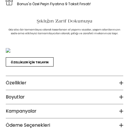
Bonus'a Özel Peşin Fiyatına 9 Taksit Fırsatı!
Şıklığın Zarif Dokunuşu
Göz alıcı bir tamamlayıcı olarak tasarlanan el yapımı vazolar, yaşam alanlarınızın
sade ama etkileyici tamamlayıcıları olarak, şıklığı ve zarafeti mekanınıza taşır.
ÖZELLİKLER İÇİN TIKLAYIN
Özellikler
Malzeme
Boyutlar
Gövde Malzeme Bilgisi :
Seramik
Kampanyalar
Yükseklik (mm) :
470
Genişlik (mm) :
210
YENİ ÜYE KAMPANYASI
Ü
Ek Bilgiler
Ödeme Seçenekleri