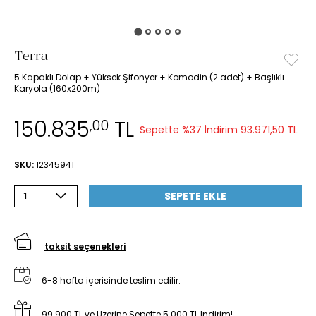
Terra
5 Kapaklı Dolap + Yüksek Şifonyer + Komodin (2 adet) + Başlıklı
Karyola (160x200m)
150.835
TL
,00
Sepette %37 İndirim
93.971,50 TL
SKU:
12345941
SEPETE EKLE
1
taksit seçenekleri
6-8 hafta içerisinde teslim edilir.
99.900 TL ve Üzerine Sepette 5.000 TL İndirim!