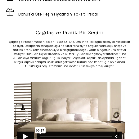
Bonus'a Özel Peşin Fiyatına 9 Taksit Fırsatı!
Çağdaş ve Pratik Bir Seçim
Çağdaş bir tasarıma sahip olan TERRA YATAK ODASI nitelikli işçilik detaylarıyla dikkat
çekiyor. Dolapların sahip olduğu natürel renk ayna uygulaması, açık meşe ve
antrasit renk kombinasyonuyla birleştiğinde doğal, yalın bir görünüm ortaya
koyuyor. Sunulan üç farklı dolap, ve iki farklı yükseklikte şifonyer alternatifi ise
kullanıcıya tasarım özgürlüğü sunuyor. Beş ve altı kapaklı dolaplarda üç adet,
sürgü kapaklı dolapta ise iki adet çekmece bulunuyor. Rahatlığın ön planda
tutulduğu başlık tasarımı ise konforu üst seviyelere çıkarıyor.