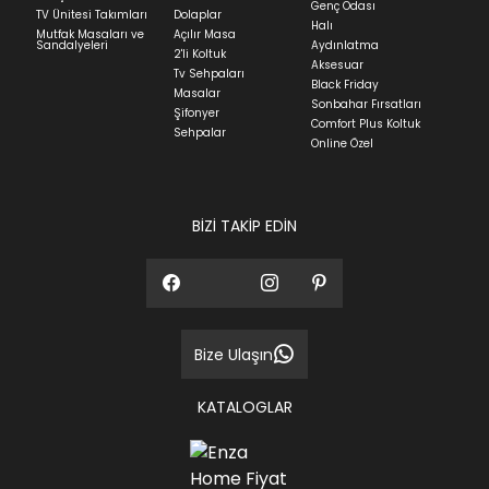
günüdür.
Genç Odası
TV Ünitesi Takımları
Dolaplar
Halı
Mutfak Masaları ve
Açılır Masa
Panel ve Döşeme grubu ürün siparişlerinizin teslim
Sandalyeleri
Aydınlatma
2'li Koltuk
süresi yaşadığınız şehre ve ürünün stok durumuna
Aksesuar
Tv Sehpaları
göre ortalama 30-45 iş günüdür.
Black Friday
Masalar
Sonbahar Fırsatları
Siparişlerim bölümünden sürecinizi takip edebilirsiniz.
Şifonyer
Comfort Plus Koltuk
Sehpalar
Sıkça Sorulan Sorular
Online Özel
Sorularınız için
bölümünü ziyaret
ediniz.
BİZİ TAKİP EDİN
Bize Ulaşın
KATALOGLAR