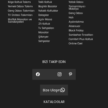
Köşe Koltuk Takımı
Tekli Koltuk
Yatak Odası
Yatak siparişlerinizin teslim süresi yaşadığınız şehre
Yemek Odası Takımı
Başlıklı Bazalar
Tamamlayıcı
ve ürünün stok durumuna göre ortalama 5-24 iş
Mobilya
Genç Odası Takımları
Yataklı Koltuklar
günüdür.
Genç Odası
TV Ünitesi Takımları
Dolaplar
Halı
Mutfak Masaları ve
Açılır Masa
Panel ve Döşeme grubu ürün siparişlerinizin teslim
Sandalyeleri
Aydınlatma
2'li Koltuk
süresi yaşadığınız şehre ve ürünün stok durumuna
Aksesuar
Tv Sehpaları
göre ortalama 30-45 iş günüdür.
Black Friday
Masalar
Sonbahar Fırsatları
Siparişlerim bölümünden sürecinizi takip edebilirsiniz.
Şifonyer
Comfort Plus Koltuk
Sehpalar
Sıkça Sorulan Sorular
Online Özel
Sorularınız için
bölümünü ziyaret
ediniz.
BİZİ TAKİP EDİN
Bize Ulaşın
KATALOGLAR