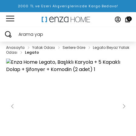
2000 TL ve Üzeri Alışverişlerinizde Kargo Bedava!
0
Arama yap
Anasayfa
Yatak Odası
Serilere Göre
Legato Beyaz Yatak
Odası
Legato