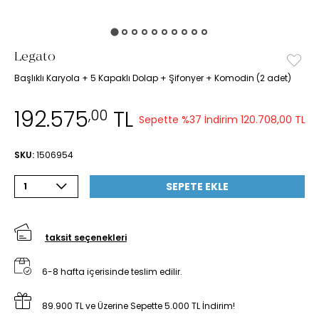
Legato
Başlıklı Karyola + 5 Kapaklı Dolap + Şifonyer + Komodin (2 adet)
192.575
TL
,00
Sepette %37 İndirim
120.708,00 TL
SKU:
1506954
SEPETE EKLE
1
taksit seçenekleri
6-8 hafta içerisinde teslim edilir.
89.900 TL ve Üzerine Sepette 5.000 TL İndirim!