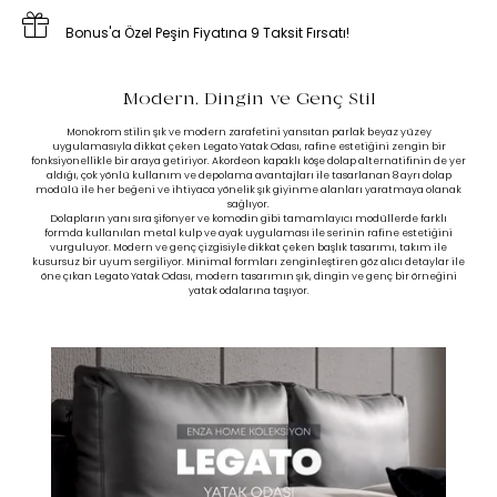
Bonus'a Özel Peşin Fiyatına 9 Taksit Fırsatı!
Modern, Dingin ve Genç Stil
Monokrom stilin şık ve modern zarafetini yansıtan parlak beyaz yüzey
uygulamasıyla dikkat çeken Legato Yatak Odası, rafine estetiğini zengin bir
fonksiyonellikle bir araya getiriyor. Akordeon kapaklı köşe dolap alternatifinin de yer
aldığı, çok yönlü kullanım ve depolama avantajları ile tasarlanan 8 ayrı dolap
modülü ile her beğeni ve ihtiyaca yönelik şık giyinme alanları yaratmaya olanak
sağlıyor.
Dolapların yanı sıra şifonyer ve komodin gibi tamamlayıcı modüllerde farklı
formda kullanılan metal kulp ve ayak uygulaması ile serinin rafine estetiğini
vurguluyor. Modern ve genç çizgisiyle dikkat çeken başlık tasarımı, takım ile
kusursuz bir uyum sergiliyor. Minimal formları zenginleştiren göz alıcı detaylar ile
öne çıkan Legato Yatak Odası, modern tasarımın şık, dingin ve genç bir örneğini
yatak odalarına taşıyor.