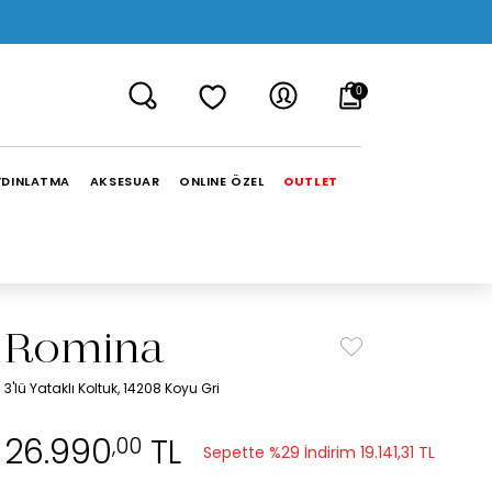
0
YDINLATMA
AKSESUAR
ONLINE ÖZEL
OUTLET
Romina
3'lü Yataklı Koltuk, 14208 Koyu Gri
26.990
TL
,00
Sepette %29 İndirim
19.141,31 TL