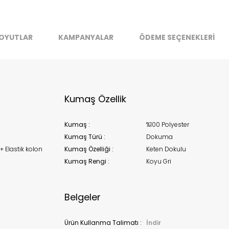
stoklarımıza geldiğinde
posta adresinizden sizleri bilgilend
k moves super-fast. This look-up is an indication of where stock
OYUTLAR
KAMPANYALAR
ÖDEME SEÇENEKLERİ
t be available but we can't guarantee it'll be there for long.
Kapat
Kumaş Özellik
Kumaş :
%100 Polyester
Kumaş Türü :
Dokuma
+ Elastik kolon
Kumaş Özelliği :
Keten Dokulu
Kumaş Rengi :
Koyu Gri
Belgeler
Ürün Kullanma Talimatı :
İndir