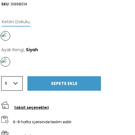
SKU:
13998014
Keten Dokulu
,
Ayak Rengi,
Siyah
SEPETE EKLE
1
taksit seçenekleri
6-8 hafta içerisinde teslim edilir.