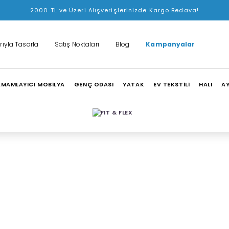
2000 TL ve Üzeri Alışverişlerinizde Kargo Bedava!
rıyla Tasarla
Satış Noktaları
Blog
Kampanyalar
MAMLAYICI MOBİLYA
GENÇ ODASI
YATAK
EV TEKSTİLİ
HALI
A