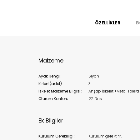
Bu ürün 
Stoc
ÖZELLİKLER
B
migh
Malzeme
Ayak Rengi :
Siyah
Kırlent(adet) :
3
İskelet Malzeme Bilgisi :
Ahşap İskelet +Metal Tolera 
Oturum Konforu :
22 Dns
Ek Bilgiler
Kurulum Gerekliliği :
Kurulum gerektirir.