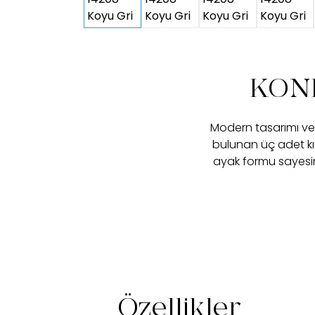
KONF
Modern tasarımı ve 
bulunan üç adet kır
ayak formu sayesin
Özellikler