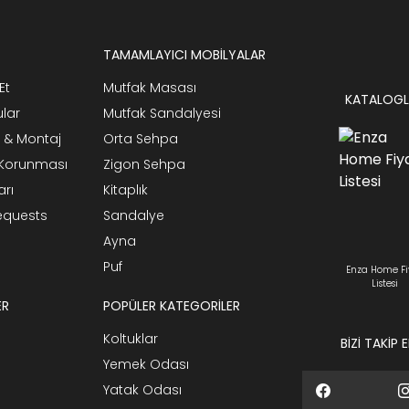
TAMAMLAYICI MOBİLYALAR
Et
Mutfak Masası
KATALOGL
ular
Mutfak Sandalyesi
 & Montaj
Orta Sehpa
n Korunması
Zigon Sehpa
arı
Kitaplık
Requests
Sandalye
Ayna
Puf
Enza Home Fi
Listesi
ER
POPÜLER KATEGORİLER
Koltuklar
BİZİ TAKİP 
Yemek Odası
Yatak Odası