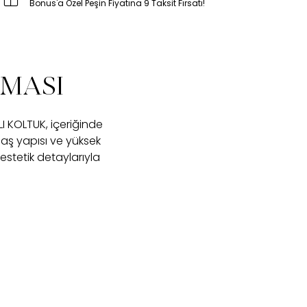
Bonus'a Özel Peşin Fiyatına 9 Taksit Fırsatı!
ŞMASI
I KOLTUK, içeriğinde
maş yapısı ve yüksek
stetik detaylarıyla