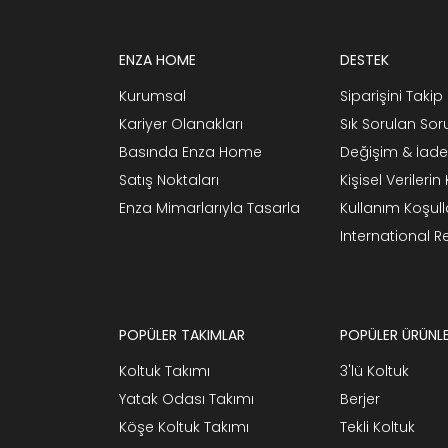
ENZA HOME
DESTEK
Kurumsal
Siparişini Takip 
Kariyer Olanakları
Sık Sorulan Sor
Basında Enza Home
Değişim & İade
Satış Noktaları
Kişisel Verileri
Enza Mimarlarıyla Tasarla
Kullanım Koşull
International 
POPÜLER TAKIMLAR
POPÜLER ÜRÜNL
Koltuk Takımı
3'lü Koltuk
Yatak Odası Takımı
Berjer
Köşe Koltuk Takımı
Tekli Koltuk