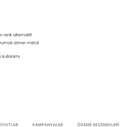
renk alternatifi
rumalı döner metal
 kullanımı
nd in Store
Nairobi
Stok Uyarı
Select an option.
SUBMIT
OYUTLAR
KAMPANYALAR
ÖDEME SEÇENEKLERİ