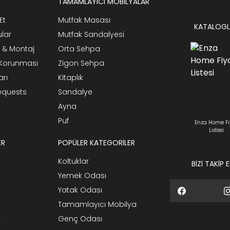
TAMAMLAYICI MOBİLYALAR
Et
Mutfak Masası
KATALOGL
ular
Mutfak Sandalyesi
 & Montaj
Orta Sehpa
n Korunması
Zigon Sehpa
arı
Kitaplık
Requests
Sandalye
Ayna
Puf
Enza Home Fi
Listesi
ER
POPÜLER KATEGORİLER
Koltuklar
BİZİ TAKİP 
Yemek Odası
Yatak Odası
Tamamlayıcı Mobilya
r
Genç Odası