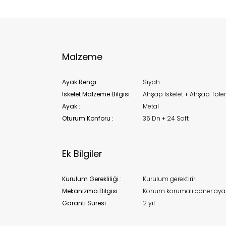
Bu ürün 
Stoc
migh
Malzeme
Ayak Rengi :
Siyah
İskelet Malzeme Bilgisi :
Ahşap İskelet + Ahşap Toler
Ayak :
Metal
Oturum Konforu :
36 Dn + 24 Soft
Ek Bilgiler
Kurulum Gerekliliği :
Kurulum gerektirir.
Mekanizma Bilgisi :
Konum korumalı döner ay
Garanti Süresi :
2 yıl