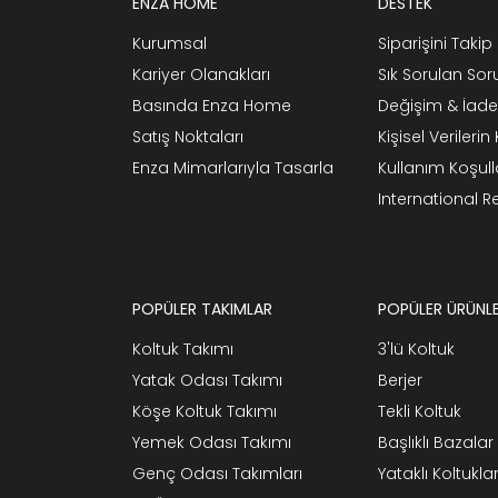
ENZA HOME
DESTEK
Kurumsal
Siparişini Takip 
Kariyer Olanakları
Sık Sorulan Sor
Basında Enza Home
Değişim & İade
Satış Noktaları
Kişisel Verileri
Enza Mimarlarıyla Tasarla
Kullanım Koşull
International 
POPÜLER TAKIMLAR
POPÜLER ÜRÜNL
Koltuk Takımı
3'lü Koltuk
Yatak Odası Takımı
Berjer
Köşe Koltuk Takımı
Tekli Koltuk
Yemek Odası Takımı
Başlıklı Bazalar
Genç Odası Takımları
Yataklı Koltukla