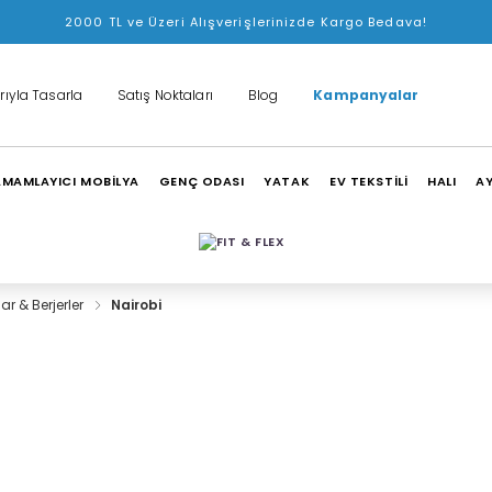
2000 TL ve Üzeri Alışverişlerinizde Kargo Bedava!
rıyla Tasarla
Satış Noktaları
Blog
Kampanyalar
MAMLAYICI MOBİLYA
GENÇ ODASI
YATAK
EV TEKSTİLİ
HALI
A
lar & Berjerler
Nairobi