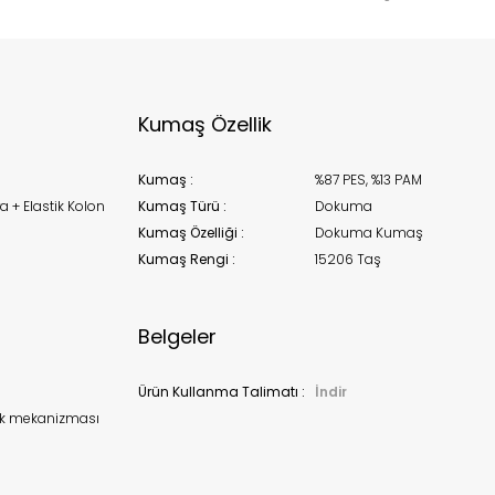
stoklarımıza geldiğinde
posta adresinizden sizleri bilgilend
k moves super-fast. This look-up is an indication of where stock
t be available but we can't guarantee it'll be there for long.
Kapat
Kumaş Özellik
Kumaş :
%87 PES, %13 PAM
a + Elastik Kolon
Kumaş Türü :
Dokuma
Kumaş Özelliği :
Dokuma Kumaş
Kumaş Rengi :
15206 Taş
Belgeler
Ürün Kullanma Talimatı :
İndir
ak mekanizması