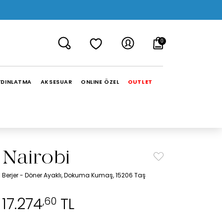
0
YDINLATMA
AKSESUAR
ONLINE ÖZEL
OUTLET
Nairobi
Berjer - Döner Ayaklı, Dokuma Kumaş, 15206 Taş
17.274
TL
,60