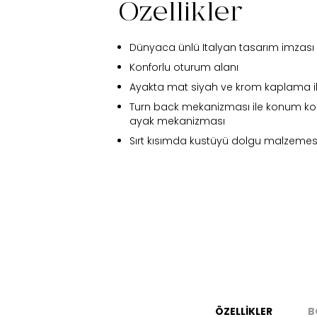
Özellikler
Dünyaca ünlü Italyan tasarım imzası
Konforlu oturum alanı
Ayakta mat siyah ve krom kaplama iki 
Turn back mekanizması ile konum ko
ayak mekanizması
Sırt kısımda kustüyü dolgu malzemesi
Fi
ÖZELLİKLER
B