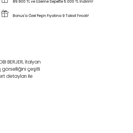
89.900 TL ve Üzerine Sepette 5.000 TL İndirim!
Bonus'a Özel Peşin Fiyatına 9 Taksit Fırsatı!
OBI BERJER, İtalyan
rselliğini çeşitli
t detayları ile