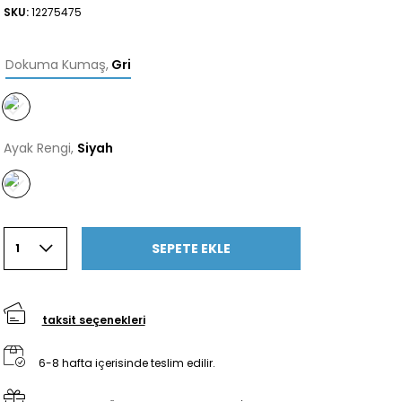
SKU:
12275475
Dokuma Kumaş
,
Gri
Ayak Rengi,
Siyah
SEPETE EKLE
1
taksit seçenekleri
6-8 hafta içerisinde teslim edilir.