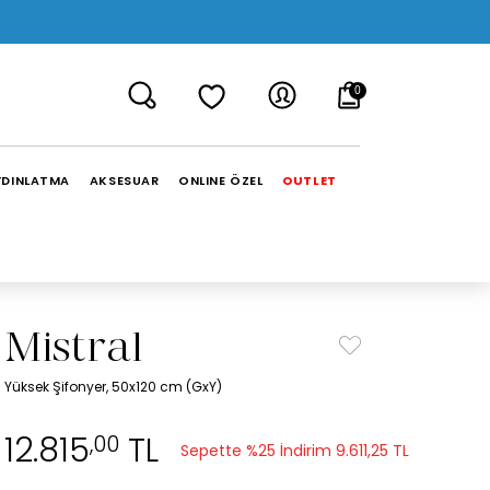
0
YDINLATMA
AKSESUAR
ONLINE ÖZEL
OUTLET
Mistral
Yüksek Şifonyer, 50x120 cm (GxY)
12.815
TL
,00
Sepette %25 İndirim
9.611,25 TL