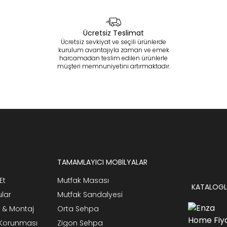
Ücretsiz Teslimat
Ücretsiz sevkiyat ve seçili ürünlerde
kurulum avantajıyla zaman ve emek
harcamadan teslim edilen ürünlerle
müşteri memnuniyetini artırmaktadır.
TAMAMLAYICI MOBİLYALAR
Et
Mutfak Masası
KATALOGL
ular
Mutfak Sandalyesi
 & Montaj
Orta Sehpa
n Korunması
Zigon Sehpa