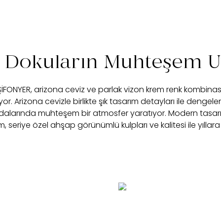
ı Dokuların Muhteşem
ŞİFONYER, arizona ceviz ve parlak vizon krem renk kombi
uyor. Arizona cevizle birlikte şık tasarım detayları ile denge
dalarında muhteşem bir atmosfer yaratıyor. Modern tasarım
ım, seriye özel ahşap görünümlü kulpları ve kalitesi ile yıll