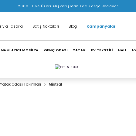
2000 TL ve Üzeri Alışverişlerinizde Kargo Bedava!
rıyla Tasarla
Satış Noktaları
Blog
Kampanyalar
MAMLAYICI MOBİLYA
GENÇ ODASI
YATAK
EV TEKSTİLİ
HALI
A
l Yatak Odası Takımları
Mistral