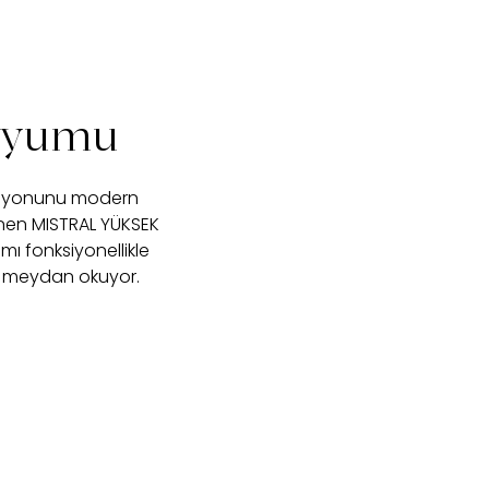
 Uyumu
nasyonunu modern
lenen MISTRAL YÜKSEK
ı fonksiyonellikle
ara meydan okuyor.