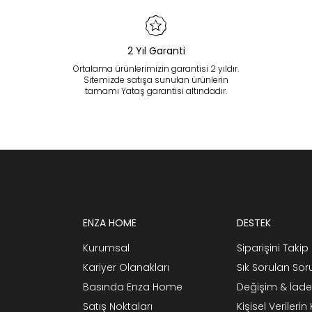
2 Yıl Garanti
Ortalama ürünlerimizin garantisi 2 yıldır.
Sitemizde satışa sunulan ürünlerin
tamamı Yataş garantisi altındadır.
ENZA HOME
DESTEK
Kurumsal
Siparişini Takip 
Kariyer Olanakları
Sık Sorulan Sor
Basında Enza Home
Değişim & İade
Satış Noktaları
Kişisel Verileri