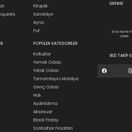
arı
Kitaplık
Requests
Sandalye
Ayna
Puf
Enza Home Fi
Listesi
ER
POPÜLER KATEGORİLER
Koltuklar
BİZİ TAKİP 
Yemek Odası
Yatak Odası
Tamamlayıcı Mobilya
r
Genç Odası
Halı
Aydınlatma
Aksesuar
Black Friday
Sonbahar Fırsatları