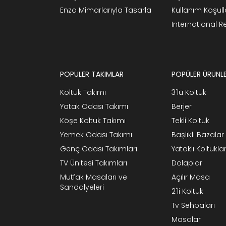
Enza Mimarlarıyla Tasarla
Kullanım Koşull
International 
POPÜLER TAKIMLAR
POPÜLER ÜRÜNL
Koltuk Takımı
3'lü Koltuk
Yatak Odası Takımı
Berjer
Köşe Koltuk Takımı
Tekli Koltuk
Yemek Odası Takımı
Başlıklı Bazalar
Genç Odası Takımları
Yataklı Koltukla
TV Ünitesi Takımları
Dolaplar
Mutfak Masaları ve
Açılır Masa
Sandalyeleri
2'li Koltuk
Tv Sehpaları
Masalar