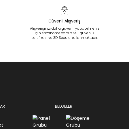
Güvenli Alışveriş
Alışverişinizi daha güvenli yapabilmeniz
için enzahome.com.tr SSL güvenlik
sertifikası ve 3D Secure kullanmaktadır.
AR
BELGELER