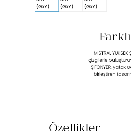
Farkl
MISTRAL YÜKSEK 
çizgilerle buluştur
ŞİFONYER, yatak o
birleştiren tasar
Özellikler