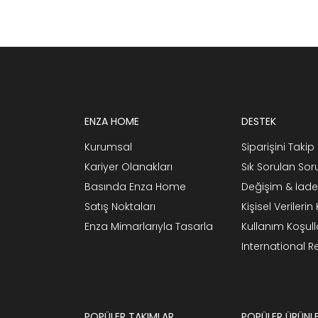
ENZA HOME
DESTEK
Kurumsal
Siparişini Takip 
Kariyer Olanakları
Sık Sorulan Sor
Basında Enza Home
Değişim & İade
Satış Noktaları
Kişisel Verileri
Enza Mimarlarıyla Tasarla
Kullanım Koşull
International 
POPÜLER TAKIMLAR
POPÜLER ÜRÜNL