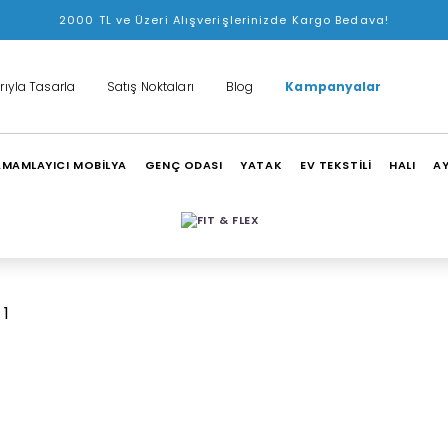
2000 TL ve Üzeri Alışverişlerinizde Kargo Bedava!
rıyla Tasarla
Satış Noktaları
Blog
Kampanyalar
MAMLAYICI MOBİLYA
GENÇ ODASI
YATAK
EV TEKSTİLİ
HALI
A