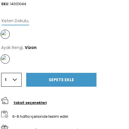
SKU:
14001044
Keten Dokulu
,
Ayak Rengi,
Vizon
SEPETE EKLE
1
taksit seçenekleri
6-8 hafta içerisinde teslim edilir.