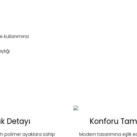
ge kullanımına
aylığı
ak Detayı
Konforu Tam
nd in Store
Marsana
 polimer ayaklara sahip
Modern tasarımına eşlik ed