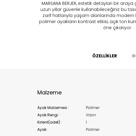
MARSANA BERJER, estetik detayları bir araya g
uzun yıllar güvenle kullanabileceğiniz bu t
zarif hatlarıyla yaşam alanlarında modern b
polimer ayakların kontrast etkisi, açık ton k
Bu ürün 
öne çıkarıyor.
Stoc
migh
ÖZELLİKLER
B
Malzeme
Ayak Malzemesi :
Polimer
Ayak Rengi :
Vizon
Kırlent(adet) :
1
Ayak :
Polimer