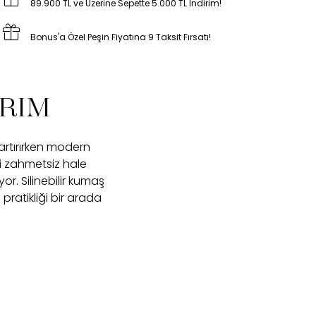
89.900 TL ve Üzerine Sepette 5.000 TL İndirim!
Bonus'a Özel Peşin Fiyatına 9 Taksit Fırsatı!
ARIM
artırırken modern
ği zahmetsiz hale
or. Silinebilir kumaş
pratikliği bir arada