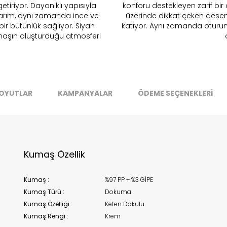
etiriyor. Dayanıklı yapısıyla
konforu destekleyen zarif bir 
asarım, aynı zamanda ince ve
üzerinde dikkat çeken desenli
Stok Uyarı
Select an option.
SUBMIT
ir bütünlük sağlıyor. Siyah
katıyor. Aynı zamanda oturum 
umaşın oluşturduğu atmosferi
stoklarımıza geldiğinde
posta adresinizden sizleri bilgilend
k moves super-fast. This look-up is an indication of where stock
t be available but we can't guarantee it'll be there for long.
Kapat
OYUTLAR
KAMPANYALAR
ÖDEME SEÇENEKLERİ
Kumaş Özellik
Kumaş :
%97 PP + %3 GİPE
Kumaş Türü :
Dokuma
Kumaş Özelliği :
Keten Dokulu
Kumaş Rengi :
Krem