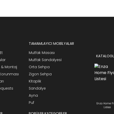
TAMAMLAYICI MOBİLYALAR
Et
Mutfak Masası
KATALOGL
ular
Mutfak Sandalyesi
 & Montaj
Orta Sehpa
n Korunması
Zigon Sehpa
arı
Kitaplık
Requests
Sandalye
Ayna
Puf
Enza Home Fi
Listesi
ER
POPÜLER KATEGORİLER