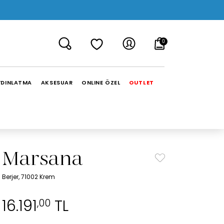
0
YDINLATMA
AKSESUAR
ONLINE ÖZEL
OUTLET
Marsana
Berjer, 71002 Krem
16.191
TL
,00