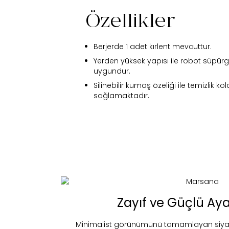
Özellikler
Berjerde 1 adet kırlent mevcuttur.
Yerden yüksek yapısı ile robot süpür
uygundur.
Silinebilir kumaş özeliği ile temizlik kol
sağlamaktadır.
Zayıf ve Güçlü Ay
Fi
Minimalist görünümünü tamamlayan siyah