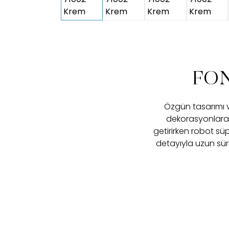
FON
Özgün tasarımı v
dekorasyonlara z
getirirken robot süp
detayıyla uzun süre