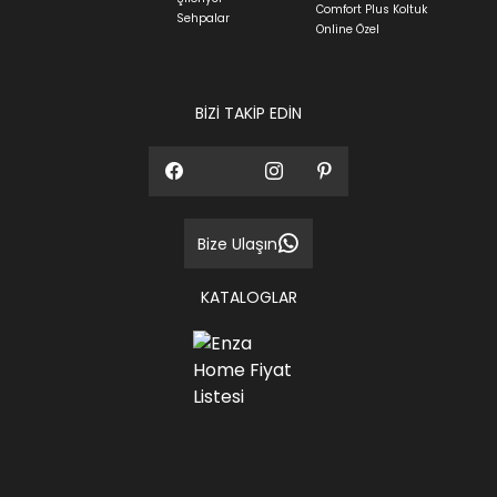
Comfort Plus Koltuk
Sehpalar
Sıkça Sorulan Sorular
Online Özel
Sorularınız için
bölümünü ziyaret
ediniz.
BİZİ TAKİP EDİN
Bize Ulaşın
KATALOGLAR