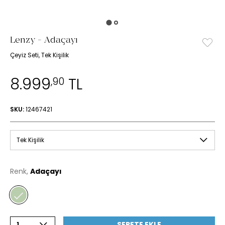
Lenzy - Adaçayı
Çeyiz Seti, Tek Kişilik
8.999
TL
,90
SKU:
12467421
Tek Kişilik
Renk,
Adaçayı
SEPETE EKLE
1