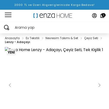
2000 TL ve Üzeri Alışverişlerinizde Kargo Bedava!
0
Arama yap
Anasayfa
Ev Tekstili
Nevresim Takımı & Set
Çeyiz Seti
Lenzy - Adaçayı
YENİ