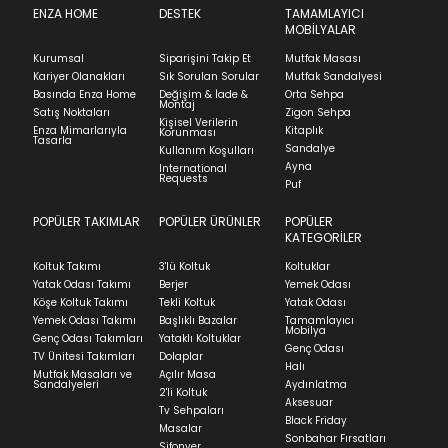
80x200 cm
SUBMIT
içinde iade başvurusunda bulunarak sürecinizi
ENZA HOME
DESTEK
TAMAMLAYICI
90x190 cm
MOBİLYALAR
başlatabilirsiniz.
90x200 cm
Kapat
100x200 cm
Kurumsal
Siparişini Takip Et
Mutfak Masası
Ürünü iade etmek için, orijinal kutusuyla ve
Stock moves super-fast. This look-up is an
Kariyer Olanakları
Sık Sorulan Sorular
Mutfak Sandalyesi
faturasıyla birlikte göndermelisiniz.
indication of where stock might be available but
Basında Enza Home
Değişim & İade &
Orta Sehpa
Montaj
İadenizin kabul edilmesi için, ürünün hasar
we can't guarantee it'll be there for long.
Satış Noktaları
Zigon Sehpa
Kişisel Verilerin
görmemiş, kurulumunun yapılmamış ve
Enza Mimarlarıyla
Kitaplık
Korunması
Tasarla
kullanılmamış olması gerekmektedir.
Sandalye
Kullanım Koşulları
Ayna
International
İade ve Değişim
Requests
Sorularınız için
bölümünü ziyaret ediniz.
Puf
POPÜLER TAKIMLAR
POPÜLER ÜRÜNLER
POPÜLER
Teslimat
KATEGORİLER
Ev tekstili siparişlerinizin kargoya verilme süresi
Koltuk Takımı
3'lü Koltuk
Koltuklar
ortalama 5-24 iş günüdür.
Yatak Odası Takımı
Berjer
Yemek Odası
Köşe Koltuk Takımı
Tekli Koltuk
Yatak Odası
Yatak siparişlerinizin teslim süresi yaşadığınız şehre
Yemek Odası Takımı
Başlıklı Bazalar
Tamamlayıcı
ve ürünün stok durumuna göre ortalama 5-24 iş
Mobilya
Genç Odası Takımları
Yataklı Koltuklar
günüdür.
Genç Odası
TV Ünitesi Takımları
Dolaplar
Halı
Mutfak Masaları ve
Açılır Masa
Panel ve Döşeme grubu ürün siparişlerinizin teslim
Sandalyeleri
Aydınlatma
2'li Koltuk
süresi yaşadığınız şehre ve ürünün stok durumuna
Aksesuar
Tv Sehpaları
göre ortalama 30-45 iş günüdür.
Black Friday
Masalar
Sonbahar Fırsatları
Siparişlerim bölümünden sürecinizi takip edebilirsiniz.
Şifonyer