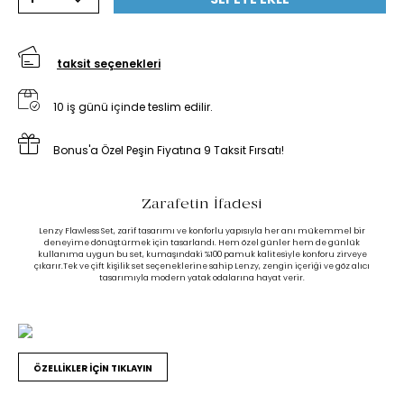
taksit seçenekleri
10 iş günü içinde teslim edilir.
Bonus'a Özel Peşin Fiyatına 9 Taksit Fırsatı!
Zarafetin İfadesi
Lenzy Flawless Set, zarif tasarımı ve konforlu yapısıyla her anı mükemmel bir
deneyime dönüştürmek için tasarlandı. Hem özel günler hem de günlük
kullanıma uygun bu set, kumaşındaki %100 pamuk kalitesiyle konforu zirveye
çıkarır.Tek ve çift kişilik set seçeneklerine sahip Lenzy, zengin içeriği ve göz alıcı
tasarımıyla modern yatak odalarına hayat verir.
ÖZELLİKLER İÇİN TIKLAYIN