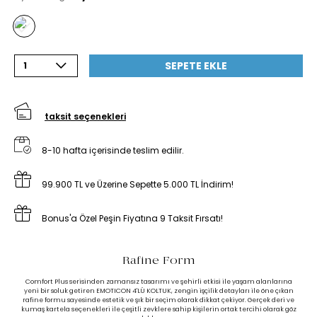
SEPETE EKLE
1
taksit seçenekleri
8-10 hafta içerisinde teslim edilir.
99.900 TL ve Üzerine Sepette 5.000 TL İndirim!
Bonus'a Özel Peşin Fiyatına 9 Taksit Fırsatı!
Rafine Form
Comfort Plus serisinden zamansız tasarımı ve şehirli etkisi ile yaşam alanlarına
yeni bir soluk getiren EMOTICON 4'LÜ KOLTUK, zengin işçilik detayları ile öne çıkan
rafine formu sayesinde estetik ve şık bir seçim olarak dikkat çekiyor. Gerçek deri ve
kumaş kartela seçenekleri ile çeşitli zevklere sahip kişilerin ortak tercihi olarak göz