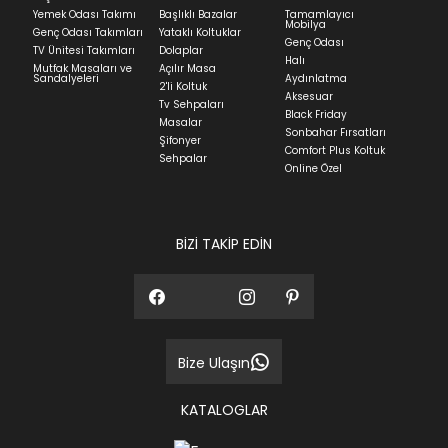
Yatak siparişlerinizin teslim süresi yaşadığınız şehre
Yemek Odası Takımı
Başlıklı Bazalar
Tamamlayıcı
ve ürünün stok durumuna göre ortalama 5-24 iş
Mobilya
Genç Odası Takımları
Yataklı Koltuklar
günüdür.
Genç Odası
TV Ünitesi Takımları
Dolaplar
Halı
Mutfak Masaları ve
Açılır Masa
Panel ve Döşeme grubu ürün siparişlerinizin teslim
Sandalyeleri
Aydınlatma
2'li Koltuk
süresi yaşadığınız şehre ve ürünün stok durumuna
Aksesuar
Tv Sehpaları
göre ortalama 30-45 iş günüdür.
Black Friday
Masalar
Sonbahar Fırsatları
Siparişlerim bölümünden sürecinizi takip edebilirsiniz.
Şifonyer
Comfort Plus Koltuk
Sehpalar
Sıkça Sorulan Sorular
Online Özel
Sorularınız için
bölümünü ziyaret
ediniz.
BİZİ TAKİP EDİN
Bize Ulaşın
KATALOGLAR