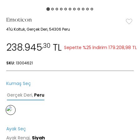
Emoticon
4'lü Koltuk, Gerçek Deri, 54306 Peru
238.945
TL
,30
Sepette %25 İndirim
179.208,98 TL
SKU:
13004621
Kumaş Seç
Gerçek Deri
,
Peru
Ayak Seç
Ayak Rengi,
Siyah