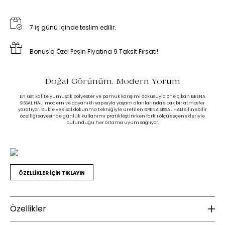
7 iş günü içinde teslim edilir.
Bonus'a Özel Peşin Fiyatına 9 Taksit Fırsatı!
Doğal Görünüm, Modern Yorum
En üst kalite yumuşak polyester ve pamuk karışımı dokusuyla öne çıkan BRENA
SISSAL HALI modern ve dayanıklı yapısıyla yaşam alanlarında sıcak bir atmosfer
yaratıyor. Bukle ve sisal dokunma tekniğiyle üretilen BRENA SISSAL HALI silinebilir
özelliği sayesinde günlük kullanımı pratikleştirirken farklı ölçü seçenekleriyle
bulunduğu her ortama uyum sağlıyor.
ÖZELLİKLER İÇİN TIKLAYIN
Özellikler