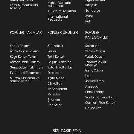
Kişisel Verilerin
görmemiş, kurulumunun yapılmamış ve
Stock moves super-fast. This look-up is an
Enza Mimarlarıyla
Kitaplık
Korunması
Tasarla
kullanılmamış olması gerekmektedir.
indication of where stock might be available but
Sandalye
Kullanım Koşulları
Ayna
we can't guarantee it'll be there for long.
International
İade ve Değişim
Requests
Sorularınız için
bölümünü ziyaret ediniz.
Puf
POPÜLER TAKIMLAR
POPÜLER ÜRÜNLER
POPÜLER
Teslimat
KATEGORİLER
Ev tekstili siparişlerinizin kargoya verilme süresi
Koltuk Takımı
3'lü Koltuk
Koltuklar
ortalama 5-24 iş günüdür.
Yatak Odası Takımı
Berjer
Yemek Odası
Köşe Koltuk Takımı
Tekli Koltuk
Yatak Odası
Yatak siparişlerinizin teslim süresi yaşadığınız şehre
Yemek Odası Takımı
Başlıklı Bazalar
Tamamlayıcı
ve ürünün stok durumuna göre ortalama 5-24 iş
Mobilya
Genç Odası Takımları
Yataklı Koltuklar
günüdür.
Genç Odası
TV Ünitesi Takımları
Dolaplar
Halı
Mutfak Masaları ve
Açılır Masa
Panel ve Döşeme grubu ürün siparişlerinizin teslim
Sandalyeleri
Aydınlatma
2'li Koltuk
süresi yaşadığınız şehre ve ürünün stok durumuna
Aksesuar
Tv Sehpaları
göre ortalama 30-45 iş günüdür.
Black Friday
Masalar
Sonbahar Fırsatları
Siparişlerim bölümünden sürecinizi takip edebilirsiniz.
Şifonyer
Comfort Plus Koltuk
Sehpalar
Sıkça Sorulan Sorular
Online Özel
Sorularınız için
bölümünü ziyaret
ediniz.
BİZİ TAKİP EDİN