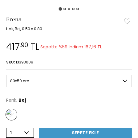
Brena
Halı, Bej, 0.50 x 0.80
417
TL
,90
Sepette %59 İndirim
167,16 TL
SKU:
13393009
80x50 cm
Renk,
Bej
SEPETE EKLE
1