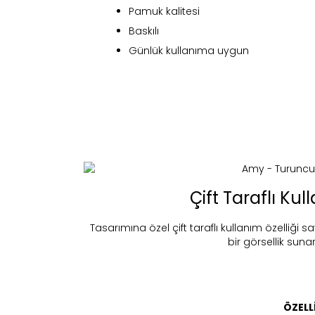
Pamuk kalitesi
Baskılı
Günlük kullanıma uygun
Fi
Çift Taraflı Ku
Tasarımına özel çift taraflı kullanım özelliği
bir görsellik sunar
Bu ürün 
Stoc
migh
ÖZELL