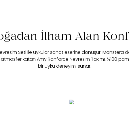
oğadan İlham Alan Konf
vresim Seti ile uykular sanat eserine dönüşür. Monstera de
ir atmosfer katan Amy Ranforce Nevresim Takımı, %100 pamuk
bir uyku deneyimi sunar.