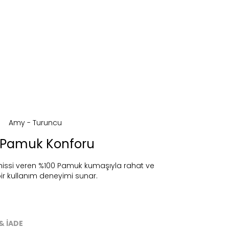
 Pamuk Konforu
issi veren %100 Pamuk kumaşıyla rahat ve
bir kullanım deneyimi sunar.
ireceğiz.
& İADE