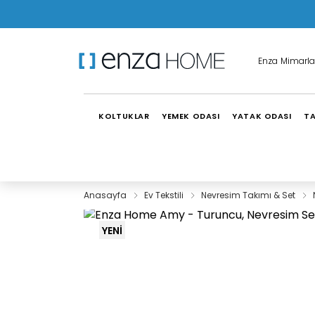
Enza Mimarla
KOLTUKLAR
YEMEK ODASI
YATAK ODASI
TA
Anasayfa
Ev Tekstili
Nevresim Takımı & Set
YENİ