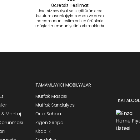
Ücretsiz Teslimat
Ücretsiz sevkiyat ve seçili ürünlerde
kurulum avantajıyla zaman ve emek
harcamadan teslim edilen ürünlerle
müşteri memnuniyetini artırmaktadır.
TAMAMLAYICI MOBİLYALAR
Et
Mutfak Masası
KATALOGL
ular
Mutfak Sandalyesi
 & Montaj
Orta Sehpa
n Korunması
Zigon Sehpa
arı
Kitaplık
Requests
Sandalye