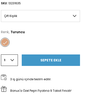
SKU:
13231635
Çift Kişilik
Renk,
Turuncu
SEPETE EKLE
1
3 iş günü içinde teslim edilir.
Bonus'a Özel Peşin Fiyatına 9 Taksit Fırsatı!