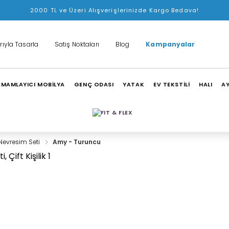
2000 TL ve Üzeri Alışverişlerinizde Kargo Bedava!
rıyla Tasarla
Satış Noktaları
Blog
Kampanyalar
MAMLAYICI MOBİLYA
GENÇ ODASI
YATAK
EV TEKSTİLİ
HALI
A
Nevresim Seti
Amy - Turuncu