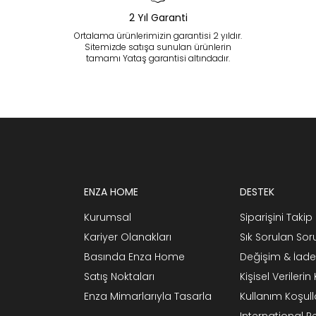
2 Yıl Garanti
Ortalama ürünlerimizin garantisi 2 yıldır.
Sitemizde satışa sunulan ürünlerin
tamamı Yataş garantisi altındadır.
ENZA HOME
DESTEK
Kurumsal
Siparişini Takip 
Kariyer Olanakları
Sık Sorulan Sor
Basında Enza Home
Değişim & İade
Satış Noktaları
Kişisel Verileri
Enza Mimarlarıyla Tasarla
Kullanım Koşull
International 