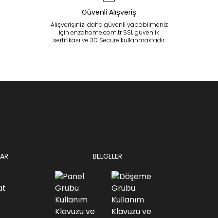
Güvenli Alışveriş
Alışverişinizi daha güvenli yapabilmeniz
için enzahome.com.tr SSL güvenlik
sertifikası ve 3D Secure kullanmaktadır.
AR
BELGELER