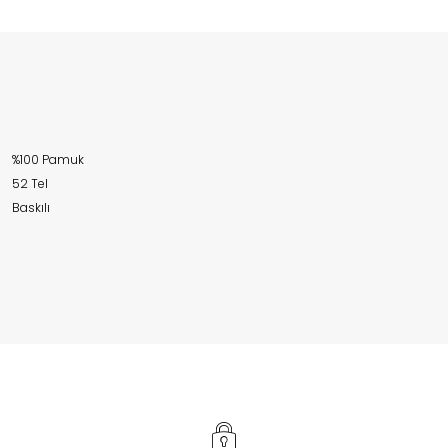
%100 Pamuk
52 Tel
Baskılı