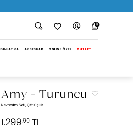
0
YDINLATMA
AKSESUAR
ONLINE ÖZEL
OUTLET
Amy - Turuncu
Nevresim Seti, Çift Kişilik
1.299
TL
,90