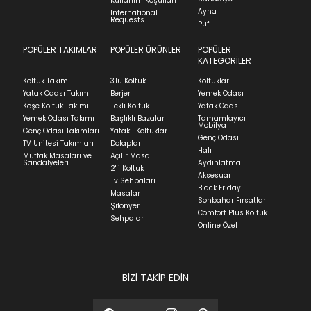
Kullanım Koşulları
indication of where stock might be available but
Ayna
International
İade ve Değişim
Requests
Sorularınız için
bölümünü ziyaret ediniz.
Puf
we can't guarantee it'll be there for long.
POPÜLER TAKIMLAR
POPÜLER ÜRÜNLER
POPÜLER
Teslimat
KATEGORİLER
Ev tekstili siparişlerinizin kargoya verilme süresi
Koltuk Takımı
3'lü Koltuk
Koltuklar
ortalama 5-24 iş günüdür.
Yatak Odası Takımı
Berjer
Yemek Odası
Köşe Koltuk Takımı
Tekli Koltuk
Yatak Odası
Yatak siparişlerinizin teslim süresi yaşadığınız şehre
Yemek Odası Takımı
Başlıklı Bazalar
Tamamlayıcı
ve ürünün stok durumuna göre ortalama 5-24 iş
Mobilya
Genç Odası Takımları
Yataklı Koltuklar
günüdür.
Genç Odası
TV Ünitesi Takımları
Dolaplar
Halı
Mutfak Masaları ve
Açılır Masa
Panel ve Döşeme grubu ürün siparişlerinizin teslim
Sandalyeleri
Aydınlatma
2'li Koltuk
süresi yaşadığınız şehre ve ürünün stok durumuna
Aksesuar
Tv Sehpaları
göre ortalama 30-45 iş günüdür.
Black Friday
Masalar
Sonbahar Fırsatları
Siparişlerim bölümünden sürecinizi takip edebilirsiniz.
Şifonyer
Comfort Plus Koltuk
Sehpalar
Sıkça Sorulan Sorular
Online Özel
Sorularınız için
bölümünü ziyaret
ediniz.
BİZİ TAKİP EDİN