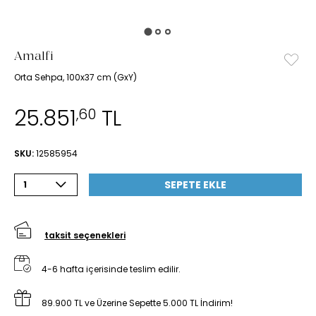
Amalfi
Orta Sehpa, 100x37 cm (GxY)
25.851
TL
,60
SKU:
12585954
SEPETE EKLE
1
taksit seçenekleri
4-6 hafta içerisinde teslim edilir.
89.900 TL ve Üzerine Sepette 5.000 TL İndirim!