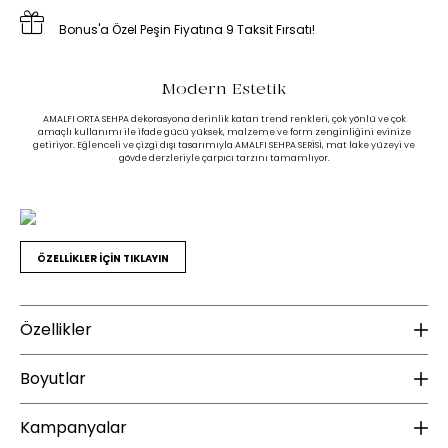
Bonus'a Özel Peşin Fiyatına 9 Taksit Fırsatı!
Modern Estetik
AMALFI ORTA SEHPA dekorasyona derinlik katan trend renkleri, çok yönlü ve çok
amaçlı kullanımı ile ifade gücü yüksek, malzeme ve form zenginliğini evinize
getiriyor. Eğlenceli ve çizgi dışı tasarımıyla AMALFI SEHPA SERİSİ, mat lake yüzeyi ve
gövde derzleriyle çarpıcı tarzını tamamlıyor.
ÖZELLİKLER İÇİN TIKLAYIN
Özellikler
Malzeme
B
Boyutlar
Üst Tabla Malzeme Bilgisi :
MDF
Ür
Kampanyalar
Ayak Malzemesi :
MDF&Tekerlekli Ayak
Yükseklik (mm) :
370